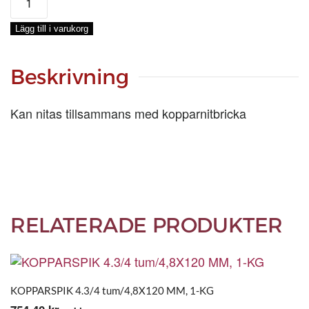
3
tum/4,0X75
Lägg till i varukorg
MM,
STYCK
mängd
Beskrivning
Kan nitas tillsammans med kopparnitbricka
RELATERADE PRODUKTER
KOPPARSPIK 4.3/4 tum/4,8X120 MM, 1-KG