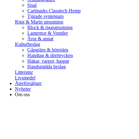
Sisal
Carlmarks Classtech Hemp
Tjärade syntetgarn
Rigg & Marin utrustning
Block & riggutrustning
Lanternor & Ventiler
Åror & annat
Kulturbeslag
Gångjärn & hörnjärn
Handtag & dörrtrycken
Hakar, varpor, haspar
Handsmidda beslag
Litteratur
Livsmedel
Återförsäljare
Nyheter
Om oss