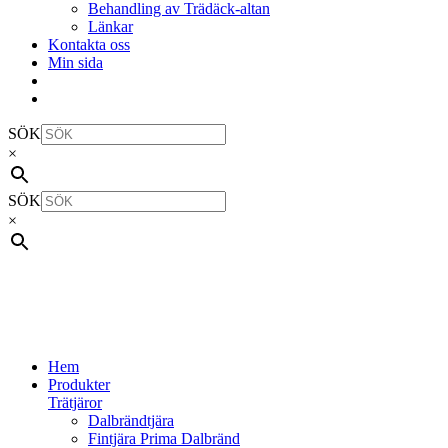
Behandling av Trädäck-altan
Länkar
Kontakta oss
Min sida
SÖK
×
SÖK
×
Hem
Produkter
Trätjäror
Dalbrändtjära
Fintjära Prima Dalbränd