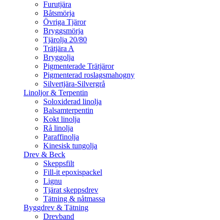
Furutjära
Båtsmörja
Övriga Tjäror
Bryggsmörja
Tjärolja 20/80
Trätjära A
Bryggolja
Pigmenterade Trätjäror
Pigmenterad roslagsmahogny
Silvertjära-Silvergrå
Linoljor & Terpentin
Soloxiderad linolja
Balsamterpentin
Kokt linolja
Rå linolja
Paraffinolja
Kinesisk tungolja
Drev & Beck
Skeppsfilt
Fill-it epoxispackel
Lignu
Tjärat skeppsdrev
Tätning & nåtmassa
Byggdrev & Tätning
Drevband