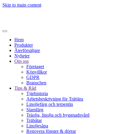
Skip to main content
Hem
Produkter
Återförsäljare
Nyheter
Om oss
Företaget
Köpvillkor
GDPR
Branschen
Tips & Råd
Tjärhistoria
Arbetsbeskrivning för Trätjära
Linoljefärg och terpentin
Slamfärg
Träolja, linolja och byggnadsvård
Träbåtar
Linoljesåpa
Renovera fönster & dörrar