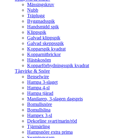
Mässingskruv
Nubb
Träplugg
Byggnadsspik
Handsmidd spik
Klippspik
Galvad klippspik
Galvad skeppsspik
Kopparspik kvadrat
Kopparnitbrickor
Hästskosöm
Kopparförhydningsspik kvadrat
Tågvirke & Snöre
Benselwire
Hampa 3-slaget
Hampa 4-sl
Hampa tjärad
Manilarep, 3-slagen dagspris
Bomullsnöre
Bomullslina
Hampex 3-sl
Dekorline svart/marin/röd
Tjärmärling
Hampsnöre extra prima
Seamingsgarn