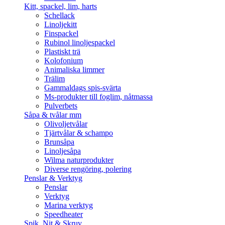
Kitt, spackel, lim, harts
Schellack
Linoljekitt
Finspackel
Rubinol linoljespackel
Plastiskt trä
Kolofonium
Animaliska limmer
Trälim
Gammaldags spis-svärta
Ms-produkter till foglim, nåtmassa
Pulverbets
Såpa & tvålar mm
Olivoljetvålar
Tjärtvålar & schampo
Brunsåpa
Linoljesåpa
Wilma naturprodukter
Diverse rengöring, polering
Penslar & Verktyg
Penslar
Verktyg
Marina verktyg
Speedheater
Spik, Nit & Skruv