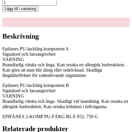
EPIFANES
2-
Lägg till i varukorg
KOMP
PU-
FÄRG
BLÅ
852,
Beskrivning
750
G
Epifanes PU-lackfärg komponent A
mängd
Signalord och faroangivelser
VARNING
Brandfarlig vätska och ånga. Kan orsaka en allergisk hudreaktion.
Kan göra att man blir dåsig eller omtöcknad. Skadliga
långtidseffekter för vattenlevande organismer.
Epifanes PU-lackfärg komponent B
Signalord och faroangivelser
VARNING
Brandfarlig vätska och ånga. Skadligt vid inandning. Kan orsaka en
allergisk hudreaktion. Kan orsaka irritation i luftvägarna.
EPIFANES 2-KOMP PU-FÄRG BLÅ 852, 750 G
Relaterade produkter