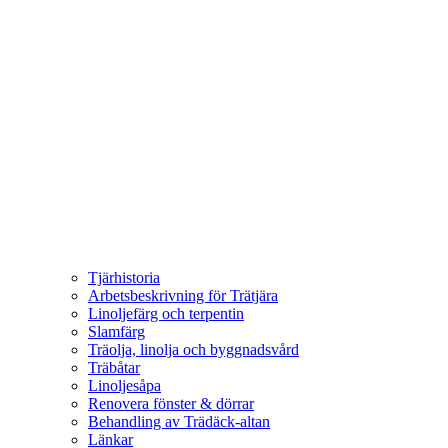
Tjärhistoria
Arbetsbeskrivning för Trätjära
Linoljefärg och terpentin
Slamfärg
Träolja, linolja och byggnadsvård
Träbåtar
Linoljesåpa
Renovera fönster & dörrar
Behandling av Trädäck-altan
Länkar