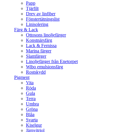
Papp
Tjärfilt
Drev av linfiber
Fönstertätningslist
Linisolering
Färg & Lack
Ottosons linoljefärger
Konstnärsfärg
Lack & Fernissa
Marina färger
Slamfärger
Linoljefärger från Enetorpet
Wibo emulsionsfärg
Rostskydd
Pigment
Vita
Röda
Gula
Terra
Umbra
Gröna
Blåa
Svarta
Kiselgur
Järnvitriol