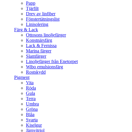
Papp
Tjärfilt
Drev av linfiber
Fönstertätningslist
Linisolering
Färg & Lack
Ottosons linoljefärger
Konstnärsfärg
Lack & Fernissa
Marina färger
Slamfärger
Linoljefärger från Enetorpet
Wibo emulsionsfärg
Rostskydd
Pigment
Vita
Röda
Gula
Terra
Umbra
Gröna
Blåa
Svarta
Kiselgur
Järnvitriol