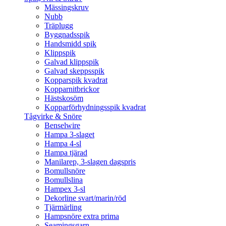
Mässingskruv
Nubb
Träplugg
Byggnadsspik
Handsmidd spik
Klippspik
Galvad klippspik
Galvad skeppsspik
Kopparspik kvadrat
Kopparnitbrickor
Hästskosöm
Kopparförhydningsspik kvadrat
Tågvirke & Snöre
Benselwire
Hampa 3-slaget
Hampa 4-sl
Hampa tjärad
Manilarep, 3-slagen dagspris
Bomullsnöre
Bomullslina
Hampex 3-sl
Dekorline svart/marin/röd
Tjärmärling
Hampsnöre extra prima
Seamingsgarn