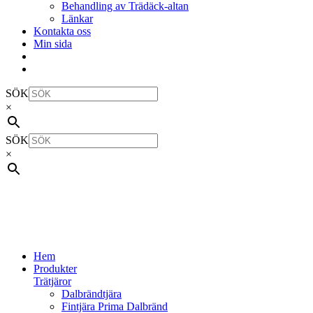
Behandling av Trädäck-altan
Länkar
Kontakta oss
Min sida
SÖK
×
SÖK
×
Hem
Produkter
Trätjäror
Dalbrändtjära
Fintjära Prima Dalbränd