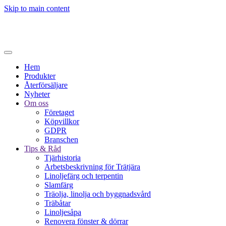
Skip to main content
Hem
Produkter
Återförsäljare
Nyheter
Om oss
Företaget
Köpvillkor
GDPR
Branschen
Tips & Råd
Tjärhistoria
Arbetsbeskrivning för Trätjära
Linoljefärg och terpentin
Slamfärg
Träolja, linolja och byggnadsvård
Träbåtar
Linoljesåpa
Renovera fönster & dörrar