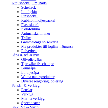
Kitt, spackel, lim, harts
Schellack
Linoljekitt
Finspackel
Rubinol linoljespackel
Plastiskt trä
Kolofonium
Animaliska limmer
Trälim
Gammaldags spis-svärta
Ms-produkter till foglim, nåtmassa
Pulverbets
Såpa & tvålar mm
Olivoljetvålar
Tjärtvålar & schampo
Brunsåpa
Linoljesåpa
Wilma naturprodukter
Diverse rengöring, polering
Penslar & Verktyg
Penslar
Verktyg
Marina verktyg
Speedheater
Spik, Nit & Skruv