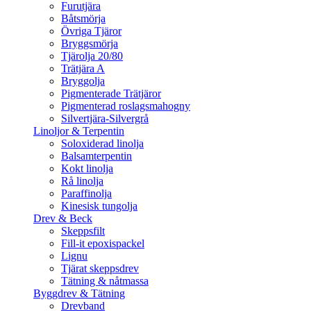
Furutjära
Båtsmörja
Övriga Tjäror
Bryggsmörja
Tjärolja 20/80
Trätjära A
Bryggolja
Pigmenterade Trätjäror
Pigmenterad roslagsmahogny
Silvertjära-Silvergrå
Linoljor & Terpentin
Soloxiderad linolja
Balsamterpentin
Kokt linolja
Rå linolja
Paraffinolja
Kinesisk tungolja
Drev & Beck
Skeppsfilt
Fill-it epoxispackel
Lignu
Tjärat skeppsdrev
Tätning & nåtmassa
Byggdrev & Tätning
Drevband