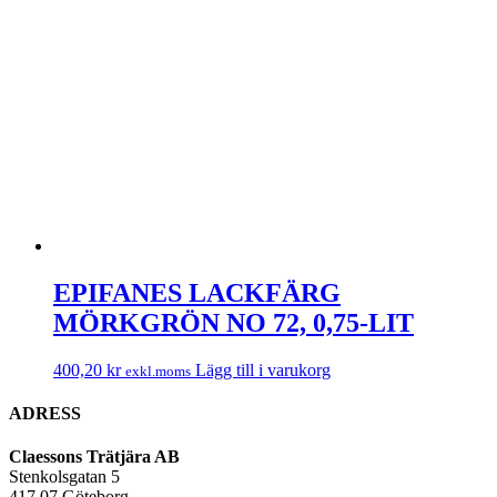
EPIFANES LACKFÄRG
MÖRKGRÖN NO 72, 0,75-LIT
400,20
kr
Lägg till i varukorg
exkl.moms
ADRESS
Claessons Trätjära AB
Stenkolsgatan 5
417 07 Göteborg