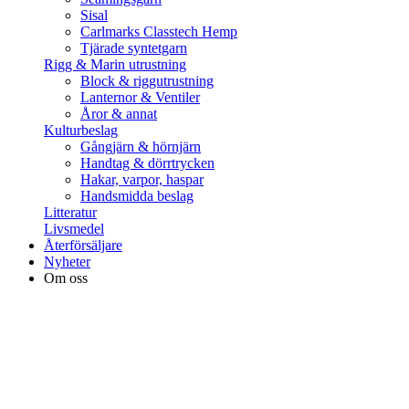
Sisal
Carlmarks Classtech Hemp
Tjärade syntetgarn
Rigg & Marin utrustning
Block & riggutrustning
Lanternor & Ventiler
Åror & annat
Kulturbeslag
Gångjärn & hörnjärn
Handtag & dörrtrycken
Hakar, varpor, haspar
Handsmidda beslag
Litteratur
Livsmedel
Återförsäljare
Nyheter
Om oss