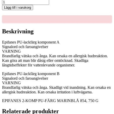
EPIFANES
2-
Lägg till i varukorg
KOMP
PU-
FÄRG
MARINBLÅ
854,
Beskrivning
750
G
Epifanes PU-lackfärg komponent A
mängd
Signalord och faroangivelser
VARNING
Brandfarlig vätska och ånga. Kan orsaka en allergisk hudreaktion.
Kan göra att man blir dåsig eller omtöcknad. Skadliga
långtidseffekter för vattenlevande organismer.
Epifanes PU-lackfärg komponent B
Signalord och faroangivelser
VARNING
Brandfarlig vätska och ånga. Skadligt vid inandning. Kan orsaka en
allergisk hudreaktion. Kan orsaka irritation i luftvägarna.
EPIFANES 2-KOMP PU-FÄRG MARINBLÅ 854, 750 G
Relaterade produkter