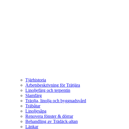
Tjärhistoria
Arbetsbeskrivning för Trätjära
Linoljefärg och terpentin
Slamfärg
Träolja, linolja och byggnadsvård
Träbåtar
Linoljesåpa
Renovera fönster & dörrar
Behandling av Trädäck-altan
Länkar