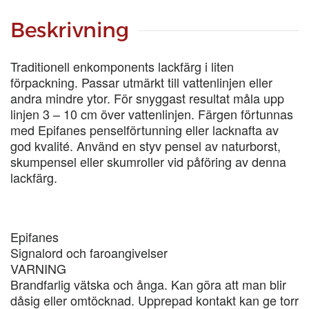
250-
ML
Beskrivning
mängd
Traditionell enkomponents lackfärg i liten
förpackning. Passar utmärkt till vattenlinjen eller
andra mindre ytor. För snyggast resultat måla upp
linjen 3 – 10 cm över vattenlinjen. Färgen förtunnas
med Epifanes penselförtunning eller lacknafta av
god kvalité. Använd en styv pensel av naturborst,
skumpensel eller skumroller vid påföring av denna
lackfärg.
Epifanes
Signalord och faroangivelser
VARNING
Brandfarlig vätska och ånga. Kan göra att man blir
dåsig eller omtöcknad. Upprepad kontakt kan ge torr