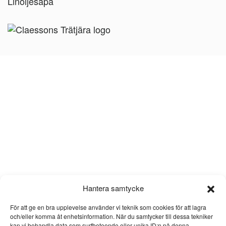
Linoljesåpa
Hantera samtycke
För att ge en bra upplevelse använder vi teknik som cookies för att lagra
och/eller komma åt enhetsinformation. När du samtycker till dessa tekniker
kan vi behandla data som surfbeteende eller unika ID:n på denna