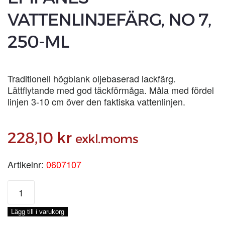
VATTENLINJEFÄRG, NO 7,
250-ML
Traditionell högblank oljebaserad lackfärg.
Lättflytande med god täckförmåga. Måla med fördel
linjen 3-10 cm över den faktiska vattenlinjen.
228,10
kr
exkl.moms
Artikelnr:
0607107
EPIFANES
VATTENLINJEFÄRG,
NO
Lägg till i varukorg
7,