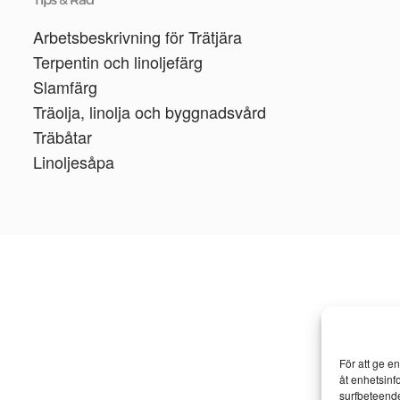
Arbetsbeskrivning för Trätjära
Terpentin och linoljefärg
Slamfärg
Träolja, linolja och byggnadsvård
Träbåtar
Linoljesåpa
För att ge e
åt enhetsinf
surfbeteende