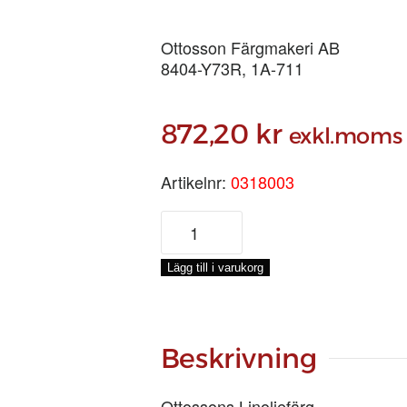
Ottosson Färgmakeri AB
8404-Y73R, 1A-711
872,20
kr
exkl.moms
Artikelnr:
0318003
LINOLJEFÄRG
BRÄND
UMBRA,
Lägg till i varukorg
3-
LIT
mängd
Beskrivning
Ottossons Linoljefärg