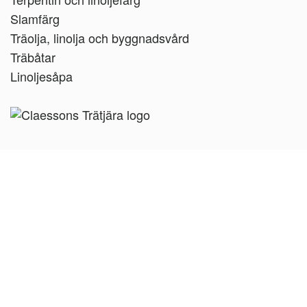
Slamfärg
Träolja, linolja och byggnadsvård
Träbåtar
Linoljesåpa