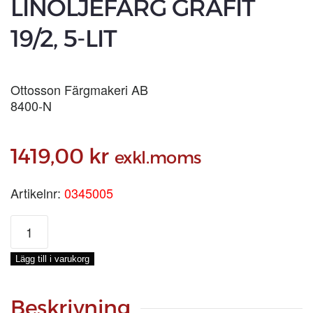
LINOLJEFÄRG GRAFIT
19/2, 5-LIT
Ottosson Färgmakeri AB
8400-N
1419,00
kr
exkl.moms
Artikelnr:
0345005
LINOLJEFÄRG
GRAFIT
19/2,
Lägg till i varukorg
5-
LIT
mängd
Beskrivning