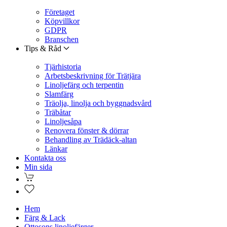
Företaget
Köpvillkor
GDPR
Branschen
Tips & Råd
Tjärhistoria
Arbetsbeskrivning för Trätjära
Linoljefärg och terpentin
Slamfärg
Träolja, linolja och byggnadsvård
Träbåtar
Linoljesåpa
Renovera fönster & dörrar
Behandling av Trädäck-altan
Länkar
Kontakta oss
Min sida
Hem
Färg & Lack
Ottosons linoljefärger