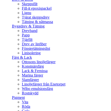
Skeppsfilt
Fill-it epoxispackel
Lignu
Tjärat skeppsdrev
Tätning & nåtmassa
Byggdrev & Tätning
Drevband
Papp
Tjärfilt
Drev av linfiber
Fönstertätningslist
Linisolering
Färg & Lack
Ottosons linoljefärger
Konstnärsfärg
Lack & Fernissa
Marina färger
Slamfärger
Linoljefärger från Enetorpet
Wibo emulsionsfärg
Rostskydd
Pigment
Vita
Röda
Gula