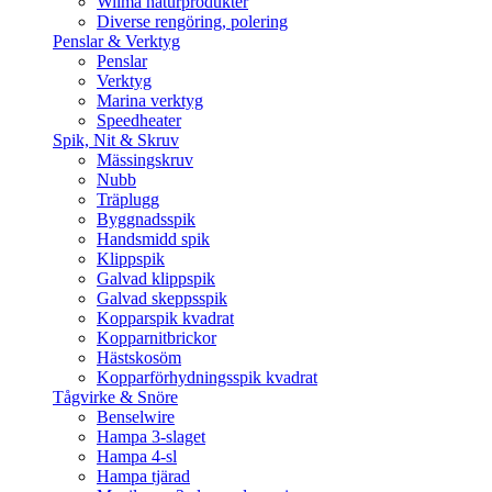
Wilma naturprodukter
Diverse rengöring, polering
Penslar & Verktyg
Penslar
Verktyg
Marina verktyg
Speedheater
Spik, Nit & Skruv
Mässingskruv
Nubb
Träplugg
Byggnadsspik
Handsmidd spik
Klippspik
Galvad klippspik
Galvad skeppsspik
Kopparspik kvadrat
Kopparnitbrickor
Hästskosöm
Kopparförhydningsspik kvadrat
Tågvirke & Snöre
Benselwire
Hampa 3-slaget
Hampa 4-sl
Hampa tjärad