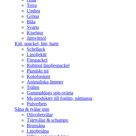
Terra
Umbra
Gröna
Blåa
Svarta
Kiselgur
Järnvitriol
Kitt, spackel, lim, harts
Schellack
Linoljekitt
Finspackel
Rubinol linoljespackel
Plastiskt trä
Kolofonium
Animaliska limmer
Trälim
Gammaldags spis-svärta
Ms-produkter till foglim, nåtmassa
Pulverbets
Såpa & tvålar mm
Olivoljetvålar
Tjärtvålar & schampo
Brunsåpa
Linoljesåpa