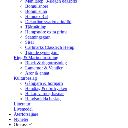
Manilarep, 3-slagen dagspris
Bomullsnöre
Bomullslina
Hampex 3-sl
Dekorline svart/marin/röd
Tjärmärling
Hampsnöre extra prima
Seamingsgarn
Sisal
Carlmarks Classtech Hemp
Tjärade syntetgarn
Rigg & Marin utrustning
Block & riggutrustning
Lanternor & Ventiler
Åror & annat
Kulturbeslag
Gångjärn & hörnjärn
Handtag & dörrtrycken
Hakar, varpor, haspar
Handsmidda beslag
Litteratur
Livsmedel
Återförsäljare
Nyheter
Om oss