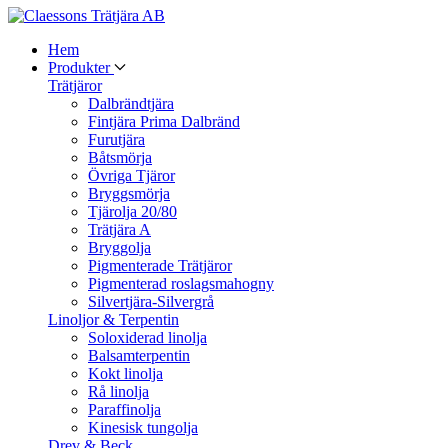
Hem
Produkter
Trätjäror
Dalbrändtjära
Fintjära Prima Dalbränd
Furutjära
Båtsmörja
Övriga Tjäror
Bryggsmörja
Tjärolja 20/80
Trätjära A
Bryggolja
Pigmenterade Trätjäror
Pigmenterad roslagsmahogny
Silvertjära-Silvergrå
Linoljor & Terpentin
Soloxiderad linolja
Balsamterpentin
Kokt linolja
Rå linolja
Paraffinolja
Kinesisk tungolja
Drev & Beck