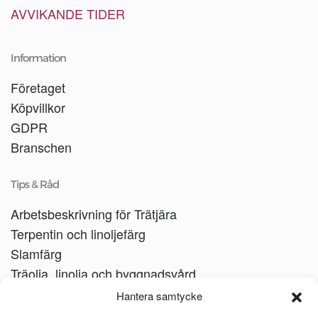
AVVIKANDE TIDER
Information
Företaget
Köpvillkor
GDPR
Branschen
Tips & Råd
Arbetsbeskrivning för Trätjära
Terpentin och linoljefärg
Slamfärg
Träolja, linolja och byggnadsvård
Träbåtar
Hantera samtycke
Linoljesåpa