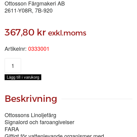
Ottosson Färgmakeri AB
2611-Y08R, 7B-920
367,80
kr
exkl.moms
Artikelnr:
0333001
LINOLJEFÄRG
VETEGRÅ,
1-
Lägg till i varukorg
LIT
mängd
Beskrivning
Ottossons Linoljefärg
Signalord och faroangivelser
FARA
Giftigt för vattenlevande organismer med