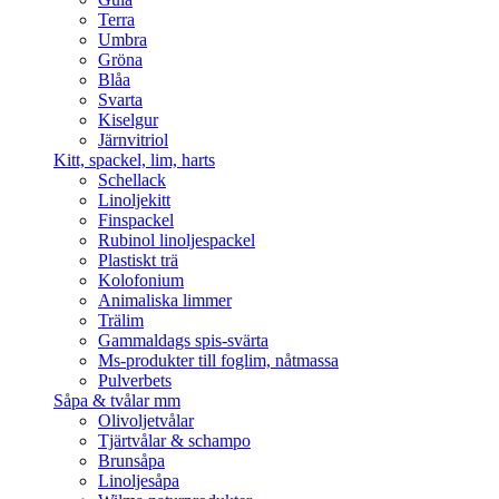
Terra
Umbra
Gröna
Blåa
Svarta
Kiselgur
Järnvitriol
Kitt, spackel, lim, harts
Schellack
Linoljekitt
Finspackel
Rubinol linoljespackel
Plastiskt trä
Kolofonium
Animaliska limmer
Trälim
Gammaldags spis-svärta
Ms-produkter till foglim, nåtmassa
Pulverbets
Såpa & tvålar mm
Olivoljetvålar
Tjärtvålar & schampo
Brunsåpa
Linoljesåpa