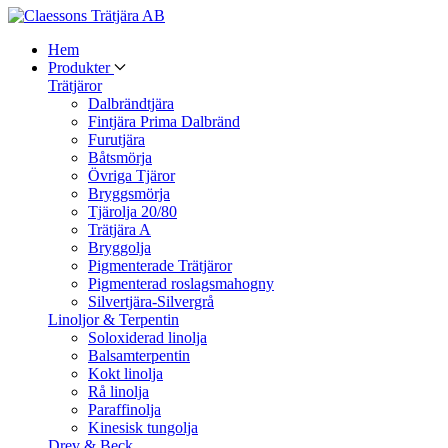
Hem
Produkter
Trätjäror
Dalbrändtjära
Fintjära Prima Dalbränd
Furutjära
Båtsmörja
Övriga Tjäror
Bryggsmörja
Tjärolja 20/80
Trätjära A
Bryggolja
Pigmenterade Trätjäror
Pigmenterad roslagsmahogny
Silvertjära-Silvergrå
Linoljor & Terpentin
Soloxiderad linolja
Balsamterpentin
Kokt linolja
Rå linolja
Paraffinolja
Kinesisk tungolja
Drev & Beck