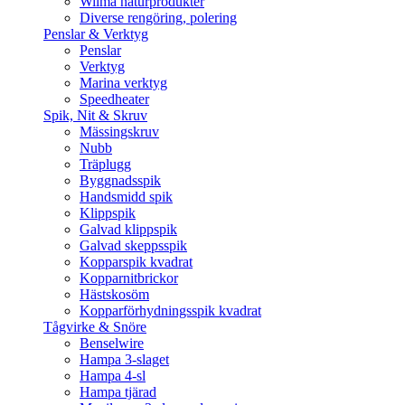
Wilma naturprodukter
Diverse rengöring, polering
Penslar & Verktyg
Penslar
Verktyg
Marina verktyg
Speedheater
Spik, Nit & Skruv
Mässingskruv
Nubb
Träplugg
Byggnadsspik
Handsmidd spik
Klippspik
Galvad klippspik
Galvad skeppsspik
Kopparspik kvadrat
Kopparnitbrickor
Hästskosöm
Kopparförhydningsspik kvadrat
Tågvirke & Snöre
Benselwire
Hampa 3-slaget
Hampa 4-sl
Hampa tjärad