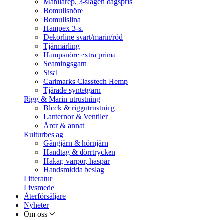
Manilarep, 3-slagen dagspris
Bomullsnöre
Bomullslina
Hampex 3-sl
Dekorline svart/marin/röd
Tjärmärling
Hampsnöre extra prima
Seamingsgarn
Sisal
Carlmarks Classtech Hemp
Tjärade syntetgarn
Rigg & Marin utrustning
Block & riggutrustning
Lanternor & Ventiler
Åror & annat
Kulturbeslag
Gångjärn & hörnjärn
Handtag & dörrtrycken
Hakar, varpor, haspar
Handsmidda beslag
Litteratur
Livsmedel
Återförsäljare
Nyheter
Om oss