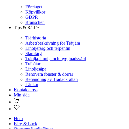
Företaget
Köpvillkor
GDPR
Branschen
Tips & Råd
Tjärhistoria
Arbetsbeskrivning för Trätjära
Linoljefärg och terpentin
Slamfärg
Träolja, linolja och byggnadsvård
Träbåtar
Linoljesåpa
Renovera fönster & dörrar
Behandling av Trädäck-altan
Länkar
Kontakta oss
Min sida
Hem
Färg & Lack
Ottosons linoljefärger