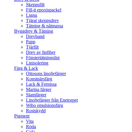
Skeppsfilt
Fill-it epoxispackel
Lignu
Tjärat skeppsdrev
Tätning & nåtmassa
Byggdrev & Tätning
Drevband
Papp
Tjärfilt
Drev av linfiber
Fönstertätningslist
Linisolering
Färg & Lack
Ottosons linoljefärger
Konstnärsfärg
Lack & Fernissa
Marina färger
Slamfärger
Linoljefärger från Enetorpet
Wibo emulsionsfärg
Rostskydd
Pigment
Vita
Röda
Gula