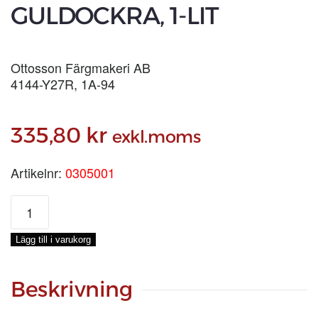
GULDOCKRA, 1-LIT
Ottosson Färgmakeri AB
4144-Y27R, 1A-94
335,80
kr
exkl.moms
Artikelnr:
0305001
LINOLJEFÄRG
GULDOCKRA,
1-
Lägg till i varukorg
LIT
mängd
Beskrivning