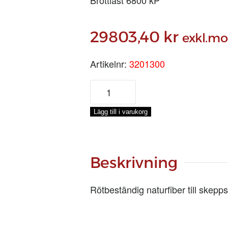
29803,40
kr
exkl.m
Artikelnr:
3201300
MANILA
Ø
30
Lägg till i varukorg
MM,
220-
M
mängd
Beskrivning
Rötbeständig naturfiber till skeppst