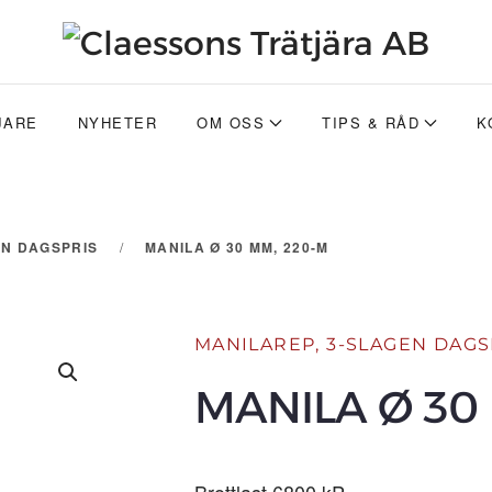
JARE
NYHETER
OM OSS
TIPS & RÅD
K
EN DAGSPRIS
MANILA Ø 30 MM, 220-M
MANILAREP, 3-SLAGEN DAGS
MANILA Ø 30
Brottlast 6800 kP