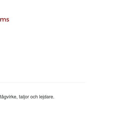
oms
ågvirke, taljor och lejdare.