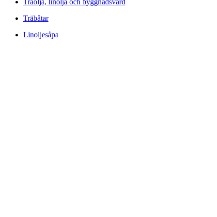
Träolja, linolja och byggnadsvård
Träbåtar
Linoljesåpa