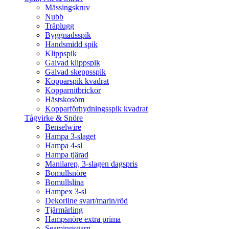
Mässingskruv
Nubb
Träplugg
Byggnadsspik
Handsmidd spik
Klippspik
Galvad klippspik
Galvad skeppsspik
Kopparspik kvadrat
Kopparnitbrickor
Hästskosöm
Kopparförhydningsspik kvadrat
Tågvirke & Snöre
Benselwire
Hampa 3-slaget
Hampa 4-sl
Hampa tjärad
Manilarep, 3-slagen dagspris
Bomullsnöre
Bomullslina
Hampex 3-sl
Dekorline svart/marin/röd
Tjärmärling
Hampsnöre extra prima
Seamingsgarn