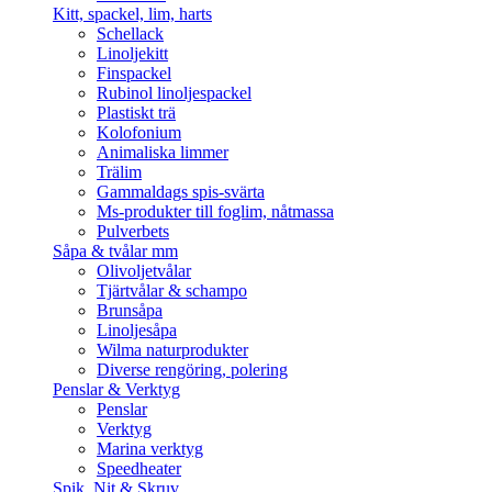
Kitt, spackel, lim, harts
Schellack
Linoljekitt
Finspackel
Rubinol linoljespackel
Plastiskt trä
Kolofonium
Animaliska limmer
Trälim
Gammaldags spis-svärta
Ms-produkter till foglim, nåtmassa
Pulverbets
Såpa & tvålar mm
Olivoljetvålar
Tjärtvålar & schampo
Brunsåpa
Linoljesåpa
Wilma naturprodukter
Diverse rengöring, polering
Penslar & Verktyg
Penslar
Verktyg
Marina verktyg
Speedheater
Spik, Nit & Skruv