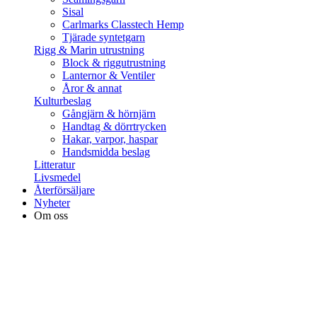
Sisal
Carlmarks Classtech Hemp
Tjärade syntetgarn
Rigg & Marin utrustning
Block & riggutrustning
Lanternor & Ventiler
Åror & annat
Kulturbeslag
Gångjärn & hörnjärn
Handtag & dörrtrycken
Hakar, varpor, haspar
Handsmidda beslag
Litteratur
Livsmedel
Återförsäljare
Nyheter
Om oss