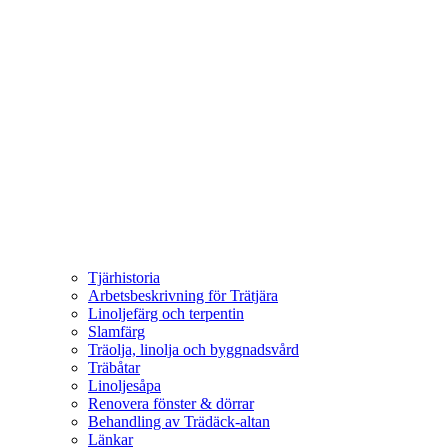
Tjärhistoria
Arbetsbeskrivning för Trätjära
Linoljefärg och terpentin
Slamfärg
Träolja, linolja och byggnadsvård
Träbåtar
Linoljesåpa
Renovera fönster & dörrar
Behandling av Trädäck-altan
Länkar