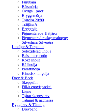
Furutjära
Båtsmörja
Övriga Tjäror
Bryggsmörja
Tjärolja 20/80
Trätjära A
Bryggolja
Pigmenterade Trätjäror
Pigmenterad roslagsmahogny
Silvertjära-Silvergrå
Linoljor & Terpentin
Soloxiderad linolja
Balsamterpentin
Kokt linolja
Rå linolja
Paraffinolja
Kinesisk tungolja
Drev & Beck
Skeppsfilt
Fill-it epoxispackel
Lignu
Tjärat skeppsdrev
Tätning & nåtmassa
Byggdrev & Tätning
Drevband