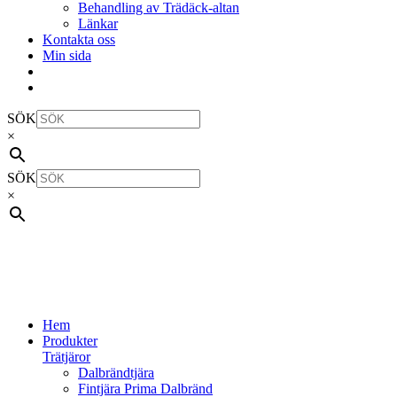
Behandling av Trädäck-altan
Länkar
Kontakta oss
Min sida
SÖK
×
SÖK
×
Hem
Produkter
Trätjäror
Dalbrändtjära
Fintjära Prima Dalbränd