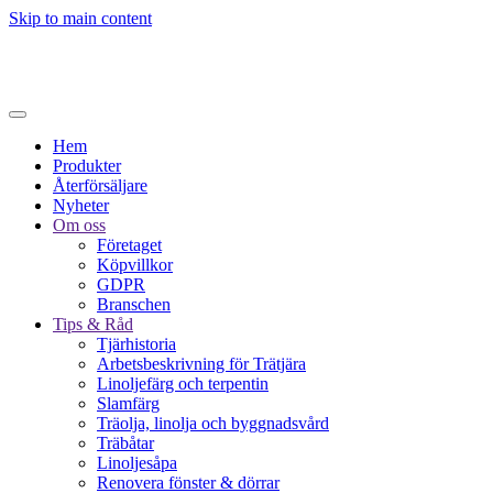
Skip to main content
Hem
Produkter
Återförsäljare
Nyheter
Om oss
Företaget
Köpvillkor
GDPR
Branschen
Tips & Råd
Tjärhistoria
Arbetsbeskrivning för Trätjära
Linoljefärg och terpentin
Slamfärg
Träolja, linolja och byggnadsvård
Träbåtar
Linoljesåpa
Renovera fönster & dörrar