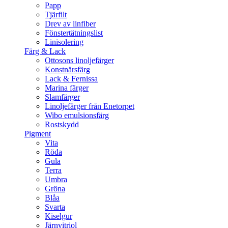
Papp
Tjärfilt
Drev av linfiber
Fönstertätningslist
Linisolering
Färg & Lack
Ottosons linoljefärger
Konstnärsfärg
Lack & Fernissa
Marina färger
Slamfärger
Linoljefärger från Enetorpet
Wibo emulsionsfärg
Rostskydd
Pigment
Vita
Röda
Gula
Terra
Umbra
Gröna
Blåa
Svarta
Kiselgur
Järnvitriol