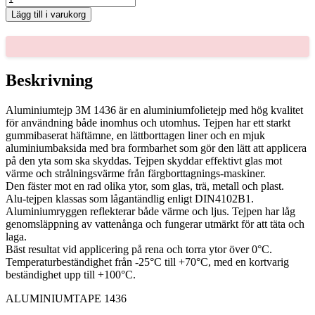
1436
Lägg till i varukorg
mängd
Beskrivning
Aluminiumtejp 3M 1436 är en aluminiumfolietejp med hög kvalitet
för användning både inomhus och utomhus. Tejpen har ett starkt
gummibaserat häftämne, en lättborttagen liner och en mjuk
aluminiumbaksida med bra formbarhet som gör den lätt att applicera
på den yta som ska skyddas. Tejpen skyddar effektivt glas mot
värme och strålningsvärme från färgborttagnings-maskiner.
Den fäster mot en rad olika ytor, som glas, trä, metall och plast.
Alu-tejpen klassas som lågantändlig enligt DIN4102B1.
Aluminiumryggen reflekterar både värme och ljus. Tejpen har låg
genomsläppning av vattenånga och fungerar utmärkt för att täta och
laga.
Bäst resultat vid applicering på rena och torra ytor över 0°C.
Temperaturbeständighet från -25°C till +70°C, med en kortvarig
beständighet upp till +100°C.
ALUMINIUMTAPE 1436