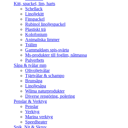
Kitt, spackel, lim, harts
Schellack
Linoljekitt
Finspackel
Rubinol linoljespackel
Plastiskt trä
Kolofonium
Animaliska limmer
Trälim
Gammaldags spis-svärta
Ms-produkter till foglim, nåtmassa
Pulverbets
Såpa & tvålar mm
Olivoljetvålar
Tjärtvålar & schampo
Brunsåpa
Linoljesåpa
Wilma naturprodukter
Diverse rengöring, polering
Penslar & Verktyg
Penslar
Verktyg
Marina verktyg
Speedheater
Spik, Nit & Skruv