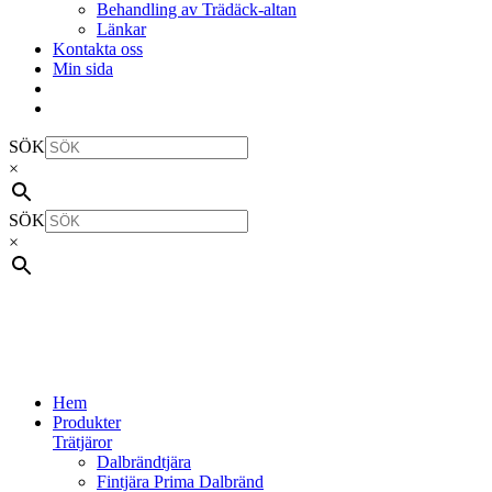
Behandling av Trädäck-altan
Länkar
Kontakta oss
Min sida
SÖK
×
SÖK
×
Hem
Produkter
Trätjäror
Dalbrändtjära
Fintjära Prima Dalbränd