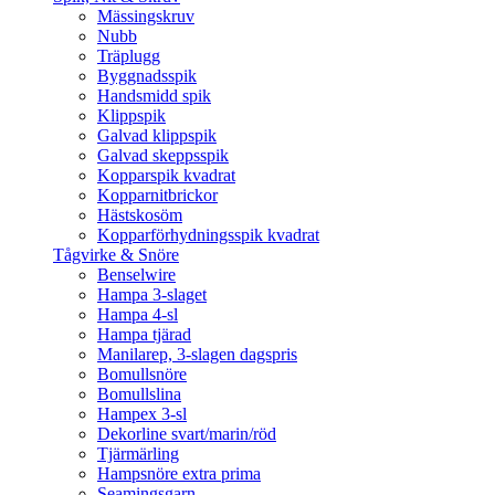
Mässingskruv
Nubb
Träplugg
Byggnadsspik
Handsmidd spik
Klippspik
Galvad klippspik
Galvad skeppsspik
Kopparspik kvadrat
Kopparnitbrickor
Hästskosöm
Kopparförhydningsspik kvadrat
Tågvirke & Snöre
Benselwire
Hampa 3-slaget
Hampa 4-sl
Hampa tjärad
Manilarep, 3-slagen dagspris
Bomullsnöre
Bomullslina
Hampex 3-sl
Dekorline svart/marin/röd
Tjärmärling
Hampsnöre extra prima
Seamingsgarn