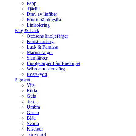
Papp
Tjärfilt
Drev av linfiber
Fönstertätningslist
Linisolering
Färg & Lack
Ottosons linoljefärger
Konstnärsfärg
Lack & Fernissa
Marina färger
Slamfärger
Linoljefärger från Enetorpet
Wibo emulsionsfärg
Rostskydd
Pigment
Vita
Röda
Gula
Terra
Umbra
Gröna
Blåa
Svarta
Kiselgur
Järnvitriol