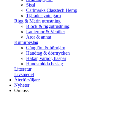
Sisal
Carlmarks Classtech Hemp
Tjärade syntetgarn
Rigg & Marin utrustning
Block & riggutrustning
Lanternor & Ventiler
Åror & annat
Kulturbeslag
Gångjärn & hörnjärn
Handtag & dörrtrycken
Hakar, varpor, haspar
Handsmidda beslag
Litteratur
Livsmedel
Återförsäljare
Nyheter
Om oss