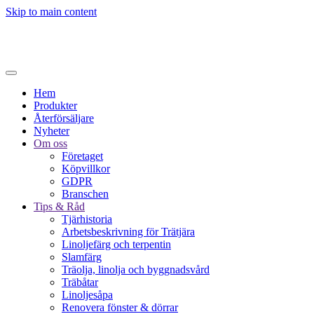
Skip to main content
Hem
Produkter
Återförsäljare
Nyheter
Om oss
Företaget
Köpvillkor
GDPR
Branschen
Tips & Råd
Tjärhistoria
Arbetsbeskrivning för Trätjära
Linoljefärg och terpentin
Slamfärg
Träolja, linolja och byggnadsvård
Träbåtar
Linoljesåpa
Renovera fönster & dörrar