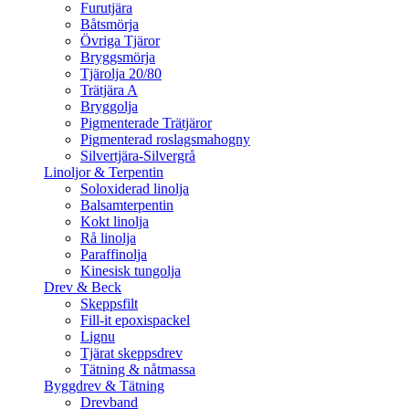
Furutjära
Båtsmörja
Övriga Tjäror
Bryggsmörja
Tjärolja 20/80
Trätjära A
Bryggolja
Pigmenterade Trätjäror
Pigmenterad roslagsmahogny
Silvertjära-Silvergrå
Linoljor & Terpentin
Soloxiderad linolja
Balsamterpentin
Kokt linolja
Rå linolja
Paraffinolja
Kinesisk tungolja
Drev & Beck
Skeppsfilt
Fill-it epoxispackel
Lignu
Tjärat skeppsdrev
Tätning & nåtmassa
Byggdrev & Tätning
Drevband