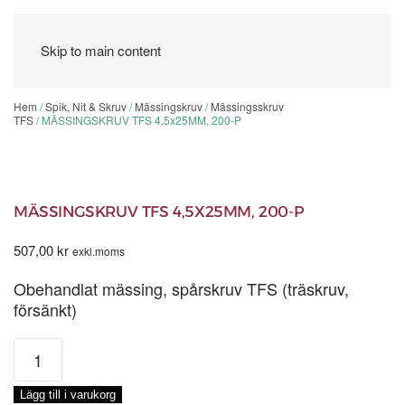
Skip to main content
Hem
/
Spik, Nit & Skruv
/
Mässingskruv
/
Mässingsskruv
TFS
/ MÄSSINGSKRUV TFS 4,5x25MM, 200-P
MÄSSINGSKRUV TFS 4,5X25MM, 200-P
507,00
kr
exkl.moms
Obehandlat mässing, spårskruv TFS (träskruv,
försänkt)
MÄSSINGSKRUV
TFS
4,5x25MM,
Lägg till i varukorg