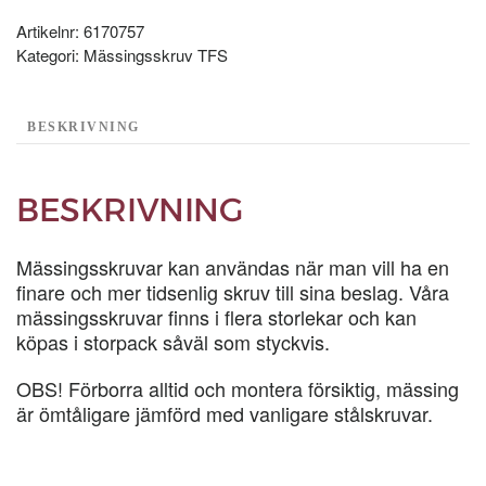
200-
P
Artikelnr:
6170757
mängd
Kategori:
Mässingsskruv TFS
BESKRIVNING
BESKRIVNING
Mässingsskruvar kan användas när man vill ha en
finare och mer tidsenlig skruv till sina beslag. Våra
mässingsskruvar finns i flera storlekar och kan
köpas i storpack såväl som styckvis.
OBS! Förborra alltid och montera försiktig, mässing
är ömtåligare jämförd med vanligare stålskruvar.