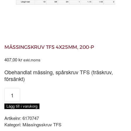
MÄSSINGSKRUV TFS 4X25MM, 200-P
407,00
kr
exkl.moms
Obehandlat mässing, spårskruv TFS (träskruv,
försänkt)
MÄSSINGSKRUV
TFS
4x25MM,
Lägg till i varukorg
200-
P
Artikelnr:
6170747
mängd
Kategori:
Mässingsskruv TFS