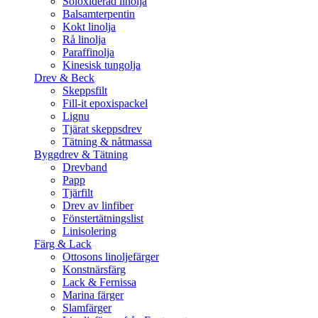
Soloxiderad linolja
Balsamterpentin
Kokt linolja
Rå linolja
Paraffinolja
Kinesisk tungolja
Drev & Beck
Skeppsfilt
Fill-it epoxispackel
Lignu
Tjärat skeppsdrev
Tätning & nåtmassa
Byggdrev & Tätning
Drevband
Papp
Tjärfilt
Drev av linfiber
Fönstertätningslist
Linisolering
Färg & Lack
Ottosons linoljefärger
Konstnärsfärg
Lack & Fernissa
Marina färger
Slamfärger