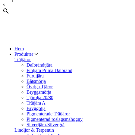
×
Hem
Produkter
Trätjäror
Dalbrändtjära
Fintjära Prima Dalbränd
Furutjära
Båtsmörja
Övriga Tjäror
Bryggsmörja
Tjärolja 20/80
Trätjära A
Bryggolja
Pigmenterade Trätjäror
Pigmenterad roslagsmahogny
Silvertjära-Silvergrå
Linoljor & Terpentin