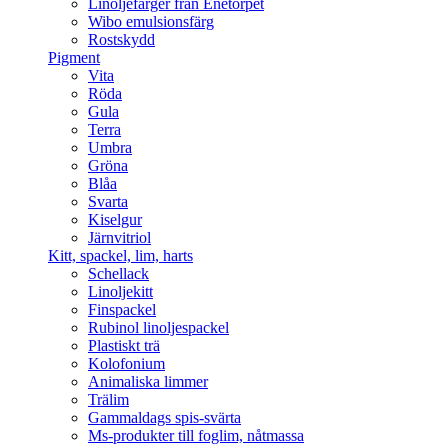
Linoljefärger från Enetorpet
Wibo emulsionsfärg
Rostskydd
Pigment
Vita
Röda
Gula
Terra
Umbra
Gröna
Blåa
Svarta
Kiselgur
Järnvitriol
Kitt, spackel, lim, harts
Schellack
Linoljekitt
Finspackel
Rubinol linoljespackel
Plastiskt trä
Kolofonium
Animaliska limmer
Trälim
Gammaldags spis-svärta
Ms-produkter till foglim, nåtmassa