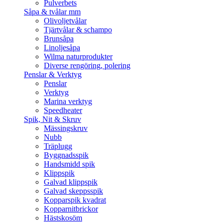
Pulverbets
Såpa & tvålar mm
Olivoljetvålar
Tjärtvålar & schampo
Brunsåpa
Linoljesåpa
Wilma naturprodukter
Diverse rengöring, polering
Penslar & Verktyg
Penslar
Verktyg
Marina verktyg
Speedheater
Spik, Nit & Skruv
Mässingskruv
Nubb
Träplugg
Byggnadsspik
Handsmidd spik
Klippspik
Galvad klippspik
Galvad skeppsspik
Kopparspik kvadrat
Kopparnitbrickor
Hästskosöm