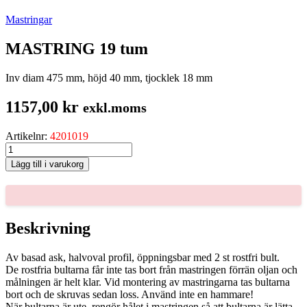
Mastringar
MASTRING 19 tum
Inv diam 475 mm, höjd 40 mm, tjocklek 18 mm
1157,00
kr
exkl.moms
Artikelnr:
4201019
MASTRING
19
Lägg till i varukorg
tum
mängd
Beskrivning
Av basad ask, halvoval profil, öppningsbar med 2 st rostfri bult.
De rostfria bultarna får inte tas bort från mastringen förrän oljan och
målningen är helt klar. Vid montering av mastringarna tas bultarna
bort och de skruvas sedan loss. Använd inte en hammare!
När bultarna är ute, rengör hålet i mastringen så att bultarna är lätta