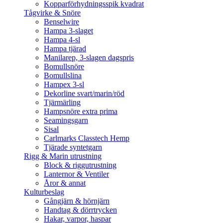
Kopparförhydningsspik kvadrat
Tågvirke & Snöre
Benselwire
Hampa 3-slaget
Hampa 4-sl
Hampa tjärad
Manilarep, 3-slagen dagspris
Bomullsnöre
Bomullslina
Hampex 3-sl
Dekorline svart/marin/röd
Tjärmärling
Hampsnöre extra prima
Seamingsgarn
Sisal
Carlmarks Classtech Hemp
Tjärade syntetgarn
Rigg & Marin utrustning
Block & riggutrustning
Lanternor & Ventiler
Åror & annat
Kulturbeslag
Gångjärn & hörnjärn
Handtag & dörrtrycken
Hakar, varpor, haspar