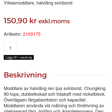
Yrkesmoddlare, halvlång svinborst
150,90
kr
exkl.moms
Artikelnr:
2103175
MODDLARE
LJUS
BORST
Lägg till i varukorg
70
MM
mängd
Beskrivning
Moddlare av halvlång ren ljus svinborst, Chungking
90-tops, dubbelkokad och träskaft med nickelbleck.
Överlägsen färgabsorbsion och kapacitet.
Moddlaren används vid målning och fördrivning av
oljebaserad färg, limfärg och äggoljetempera. Den