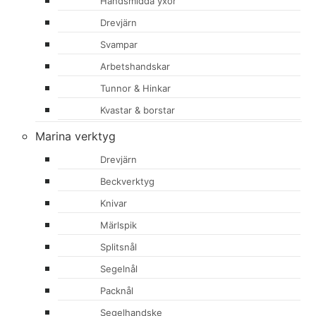
Handsmidda yxor
Drevjärn
Svampar
Arbetshandskar
Tunnor & Hinkar
Kvastar & borstar
Marina verktyg
Drevjärn
Beckverktyg
Knivar
Märlspik
Splitsnål
Segelnål
Packnål
Segelhandske