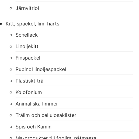
Järnvitriol
Kitt, spackel, lim, harts
Schellack
Linoljekitt
Finspackel
Rubinol linoljespackel
Plastiskt trä
Kolofonium
Animaliska limmer
Trälim och cellulosaklister
Spis och Kamin
Ms-produkter till foglim, nåtmassa