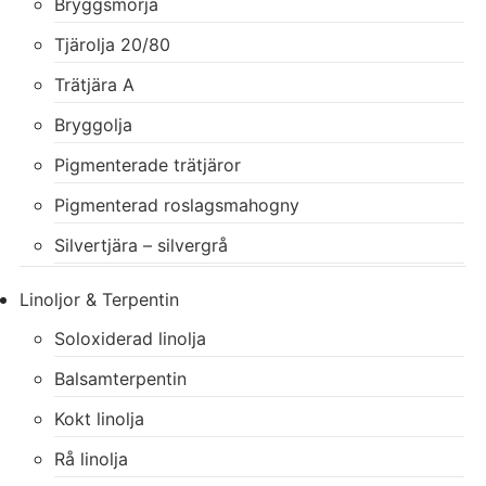
Bryggsmörja
Tjärolja 20/80
Trätjära A
Bryggolja
Pigmenterade trätjäror
Pigmenterad roslagsmahogny
Silvertjära – silvergrå
Linoljor & Terpentin
Soloxiderad linolja
Balsamterpentin
Kokt linolja
Rå linolja