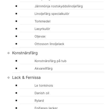
Järnmönja rostskyddslinoljefärg
Linoljefärg specialkulör
Torkmedel
Lasyrkulör
Oljevax
Ottosson linoljelack
Konstnärsfärg
Konstnärsfärg på tub
Akvarellfärg
Lack & Fernissa
Le tonkinois
Danish oil
Rylard
Epifanes lacker