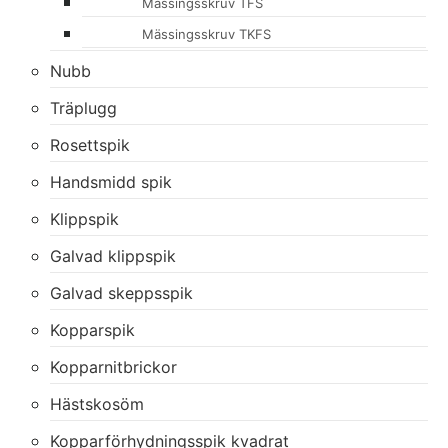
Mässingsskruv TFS
Mässingsskruv TKFS
Nubb
Träplugg
Rosettspik
Handsmidd spik
Klippspik
Galvad klippspik
Galvad skeppsspik
Kopparspik
Kopparnitbrickor
Hästskosöm
Kopparförhydningsspik kvadrat