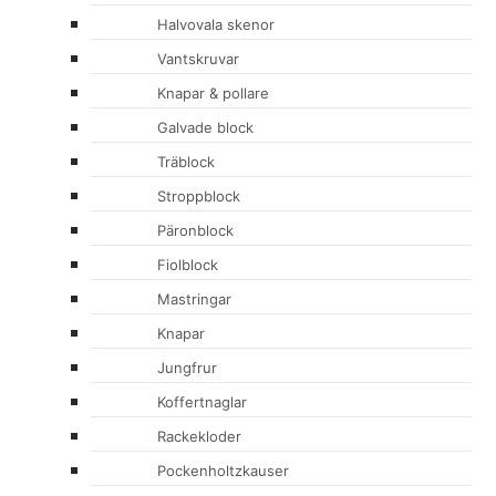
Halvovala skenor
Vantskruvar
Knapar & pollare
Galvade block
Träblock
Stroppblock
Päronblock
Fiolblock
Mastringar
Knapar
Jungfrur
Koffertnaglar
Rackekloder
Pockenholtzkauser