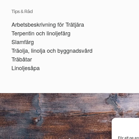
Tips & Råd
Arbetsbeskrivning för Trätjära
Terpentin och linoljefärg
Slamfärg
Träolja, linolja och byggnadsvård
Träbåtar
Linoljesåpa
För att ge e