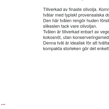
Tillverkad av finaste olivolja. Ko
tvålar med typiskt provensalska do
Den här tvålen rengör huden försi
silkeslen tack vare olivoljan.
Tvålen är tillverkad enbart av veget
kokosnöt, utan konserveringsmedel
Denna tvål är idealisk för att tvät
kompakta storleken gör det enkelt
 …