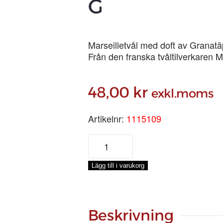
G
Marseilletvål med doft av Granatä
Från den franska tvåltilverkaren 
48,00
kr
exkl.moms
Artikelnr:
1115109
GRANATÄPPLE
HANDTVÅL,
150
Lägg till i varukorg
G
mängd
Beskrivning