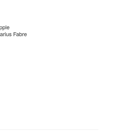
pple
Marius Fabre