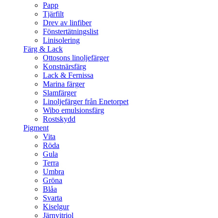
Papp
Tjärfilt
Drev av linfiber
Fönstertätningslist
Linisolering
Färg & Lack
Ottosons linoljefärger
Konstnärsfärg
Lack & Fernissa
Marina färger
Slamfärger
Linoljefärger från Enetorpet
Wibo emulsionsfärg
Rostskydd
Pigment
Vita
Röda
Gula
Terra
Umbra
Gröna
Blåa
Svarta
Kiselgur
Järnvitriol