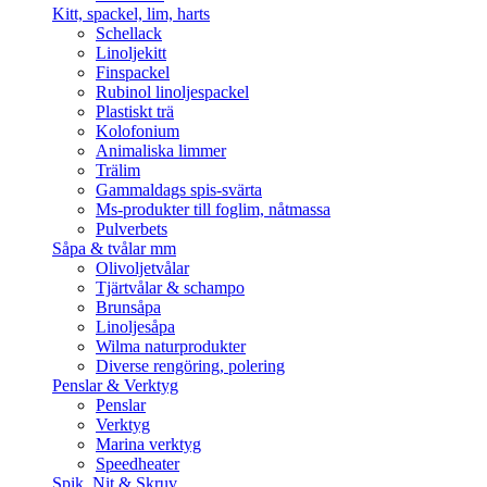
Kitt, spackel, lim, harts
Schellack
Linoljekitt
Finspackel
Rubinol linoljespackel
Plastiskt trä
Kolofonium
Animaliska limmer
Trälim
Gammaldags spis-svärta
Ms-produkter till foglim, nåtmassa
Pulverbets
Såpa & tvålar mm
Olivoljetvålar
Tjärtvålar & schampo
Brunsåpa
Linoljesåpa
Wilma naturprodukter
Diverse rengöring, polering
Penslar & Verktyg
Penslar
Verktyg
Marina verktyg
Speedheater
Spik, Nit & Skruv