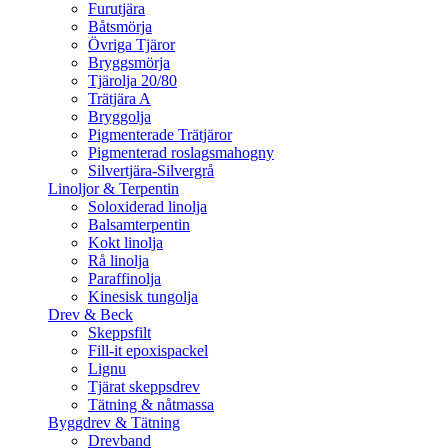
Furutjära
Båtsmörja
Övriga Tjäror
Bryggsmörja
Tjärolja 20/80
Trätjära A
Bryggolja
Pigmenterade Trätjäror
Pigmenterad roslagsmahogny
Silvertjära-Silvergrå
Linoljor & Terpentin
Soloxiderad linolja
Balsamterpentin
Kokt linolja
Rå linolja
Paraffinolja
Kinesisk tungolja
Drev & Beck
Skeppsfilt
Fill-it epoxispackel
Lignu
Tjärat skeppsdrev
Tätning & nåtmassa
Byggdrev & Tätning
Drevband