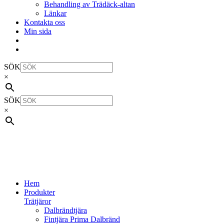
Behandling av Trädäck-altan
Länkar
Kontakta oss
Min sida
SÖK
×
SÖK
×
Hem
Produkter
Trätjäror
Dalbrändtjära
Fintjära Prima Dalbränd