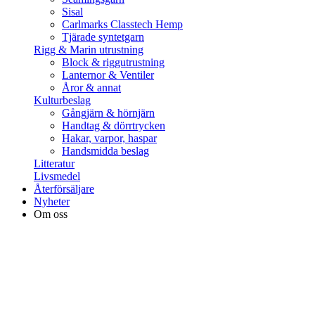
Sisal
Carlmarks Classtech Hemp
Tjärade syntetgarn
Rigg & Marin utrustning
Block & riggutrustning
Lanternor & Ventiler
Åror & annat
Kulturbeslag
Gångjärn & hörnjärn
Handtag & dörrtrycken
Hakar, varpor, haspar
Handsmidda beslag
Litteratur
Livsmedel
Återförsäljare
Nyheter
Om oss