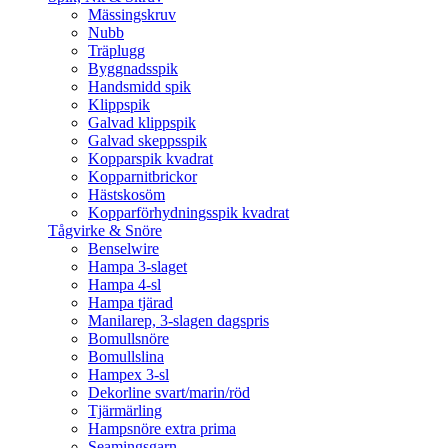
Mässingskruv
Nubb
Träplugg
Byggnadsspik
Handsmidd spik
Klippspik
Galvad klippspik
Galvad skeppsspik
Kopparspik kvadrat
Kopparnitbrickor
Hästskosöm
Kopparförhydningsspik kvadrat
Tågvirke & Snöre
Benselwire
Hampa 3-slaget
Hampa 4-sl
Hampa tjärad
Manilarep, 3-slagen dagspris
Bomullsnöre
Bomullslina
Hampex 3-sl
Dekorline svart/marin/röd
Tjärmärling
Hampsnöre extra prima
Seamingsgarn