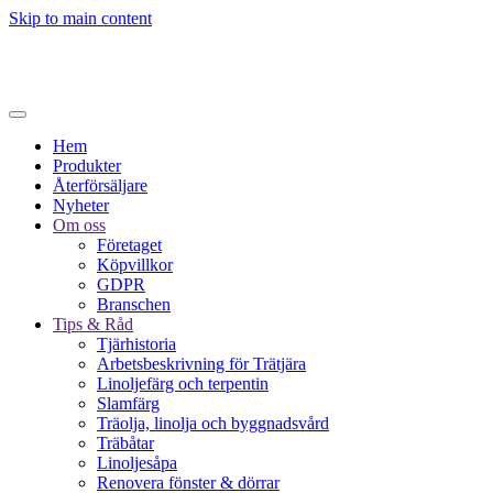
Skip to main content
Hem
Produkter
Återförsäljare
Nyheter
Om oss
Företaget
Köpvillkor
GDPR
Branschen
Tips & Råd
Tjärhistoria
Arbetsbeskrivning för Trätjära
Linoljefärg och terpentin
Slamfärg
Träolja, linolja och byggnadsvård
Träbåtar
Linoljesåpa
Renovera fönster & dörrar