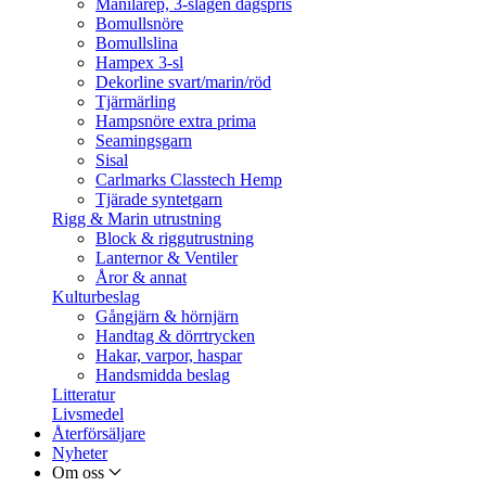
Manilarep, 3-slagen dagspris
Bomullsnöre
Bomullslina
Hampex 3-sl
Dekorline svart/marin/röd
Tjärmärling
Hampsnöre extra prima
Seamingsgarn
Sisal
Carlmarks Classtech Hemp
Tjärade syntetgarn
Rigg & Marin utrustning
Block & riggutrustning
Lanternor & Ventiler
Åror & annat
Kulturbeslag
Gångjärn & hörnjärn
Handtag & dörrtrycken
Hakar, varpor, haspar
Handsmidda beslag
Litteratur
Livsmedel
Återförsäljare
Nyheter
Om oss