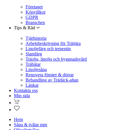
Företaget
Köpvillkor
GDPR
Branschen
Tips & Råd
Tjärhistoria
Arbetsbeskrivning för Trätjära
Linoljefärg och terpentin
Slamfärg
Träolja, linolja och byggnadsvård
Träbåtar
Linoljesåpa
Renovera fönster & dörrar
Behandling av Trädäck-altan
Länkar
Kontakta oss
Min sida
Hem
Såpa & tvålar mm
Olivoljetvålar