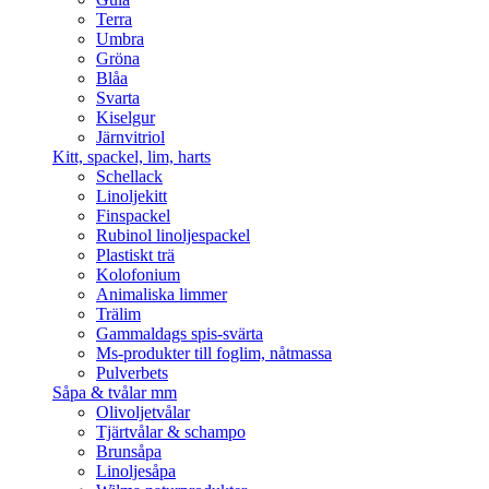
Terra
Umbra
Gröna
Blåa
Svarta
Kiselgur
Järnvitriol
Kitt, spackel, lim, harts
Schellack
Linoljekitt
Finspackel
Rubinol linoljespackel
Plastiskt trä
Kolofonium
Animaliska limmer
Trälim
Gammaldags spis-svärta
Ms-produkter till foglim, nåtmassa
Pulverbets
Såpa & tvålar mm
Olivoljetvålar
Tjärtvålar & schampo
Brunsåpa
Linoljesåpa