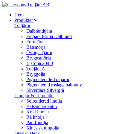
Hem
Produkter
Trätjäror
Dalbrändtjära
Fintjära Prima Dalbränd
Furutjära
Båtsmörja
Övriga Tjäror
Bryggsmörja
Tjärolja 20/80
Trätjära A
Bryggolja
Pigmenterade Trätjäror
Pigmenterad roslagsmahogny
Silvertjära-Silvergrå
Linoljor & Terpentin
Soloxiderad linolja
Balsamterpentin
Kokt linolja
Rå linolja
Paraffinolja
Kinesisk tungolja
Drev & Beck