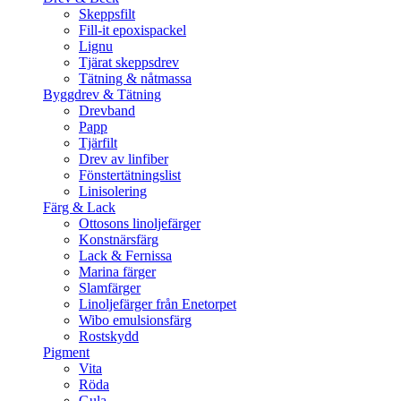
Skeppsfilt
Fill-it epoxispackel
Lignu
Tjärat skeppsdrev
Tätning & nåtmassa
Byggdrev & Tätning
Drevband
Papp
Tjärfilt
Drev av linfiber
Fönstertätningslist
Linisolering
Färg & Lack
Ottosons linoljefärger
Konstnärsfärg
Lack & Fernissa
Marina färger
Slamfärger
Linoljefärger från Enetorpet
Wibo emulsionsfärg
Rostskydd
Pigment
Vita
Röda
Gula