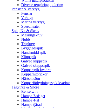
Wilma naturprodukter
Diverse rengöring, polering
Penslar & Verktyg
Penslar
Verktyg
Marina verktyg
Speedheater
Spik, Nit & Skruv
Mässingskruv
Nubb
Träplugg
Byggnadsspik
Handsmidd spik
Klippspik
Galvad klippspik
Galvad skeppsspik
Kopparspik kvadrat
Kopparnitbrickor
Hästskosöm
Kopparförhydningsspik kvadrat
Tågvirke & Snöre
Benselwire
Hampa 3-slaget
Hampa 4-sl
Hampa tjärad