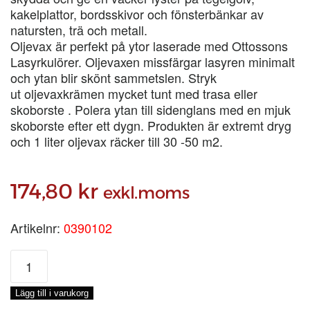
kakelplattor, bordsskivor och fönsterbänkar av
natursten, trä och metall.
Oljevax är perfekt på ytor laserade med Ottossons
Lasyrkulörer. Oljevaxen missfärgar lasyren minimalt
och ytan blir skönt sammetslen. Stryk
ut oljevaxkrämen mycket tunt med trasa eller
skoborste . Polera ytan till sidenglans med en mjuk
skoborste efter ett dygn. Produkten är extremt dryg
och 1 liter oljevax räcker till 30 -50 m2.
174,80
kr
exkl.moms
Artikelnr:
0390102
OLJEVAX,
TUB
250-
Lägg till i varukorg
ML