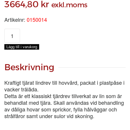
3664,80
kr
exkl.moms
Artikelnr:
0150014
HOVBANDAGE
TJÄRAT
TRÄLÅDA,
Lägg till i varukorg
KRT
14X380-
G
Beskrivning
mängd
Kraftigt tjärat lindrev till hovvård, packat i plastpåse i
vacker trälåda.
Detta är ett klassiskt tjärdrev tillverkat av lin som är
behandlat med tjära. Skall användas vid behandling
av dåliga hovar som sprickor, fylla hålväggar och
strålfåror samt under sulor vid skoning.