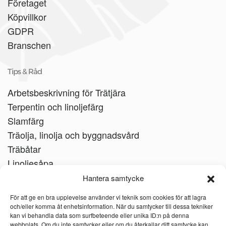
Företaget
Köpvillkor
GDPR
Branschen
Tips & Råd
Arbetsbeskrivning för Trätjära
Terpentin och linoljefärg
Slamfärg
Träolja, linolja och byggnadsvård
Träbåtar
Linoljesåpa
Hantera samtycke
För att ge en bra upplevelse använder vi teknik som cookies för att lagra
och/eller komma åt enhetsinformation. När du samtycker till dessa tekniker
kan vi behandla data som surfbeteende eller unika ID:n på denna
webbplats. Om du inte samtycker eller om du återkallar ditt samtycke kan