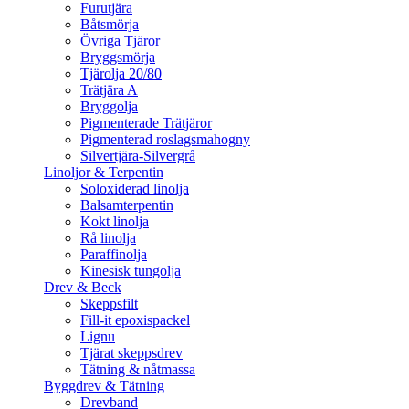
Furutjära
Båtsmörja
Övriga Tjäror
Bryggsmörja
Tjärolja 20/80
Trätjära A
Bryggolja
Pigmenterade Trätjäror
Pigmenterad roslagsmahogny
Silvertjära-Silvergrå
Linoljor & Terpentin
Soloxiderad linolja
Balsamterpentin
Kokt linolja
Rå linolja
Paraffinolja
Kinesisk tungolja
Drev & Beck
Skeppsfilt
Fill-it epoxispackel
Lignu
Tjärat skeppsdrev
Tätning & nåtmassa
Byggdrev & Tätning
Drevband