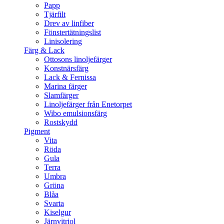
Papp
Tjärfilt
Drev av linfiber
Fönstertätningslist
Linisolering
Färg & Lack
Ottosons linoljefärger
Konstnärsfärg
Lack & Fernissa
Marina färger
Slamfärger
Linoljefärger från Enetorpet
Wibo emulsionsfärg
Rostskydd
Pigment
Vita
Röda
Gula
Terra
Umbra
Gröna
Blåa
Svarta
Kiselgur
Järnvitriol