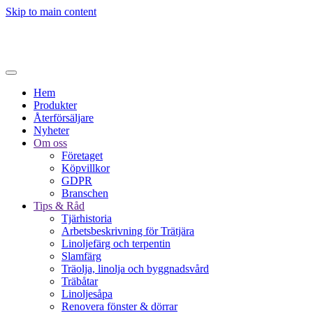
Skip to main content
Hem
Produkter
Återförsäljare
Nyheter
Om oss
Företaget
Köpvillkor
GDPR
Branschen
Tips & Råd
Tjärhistoria
Arbetsbeskrivning för Trätjära
Linoljefärg och terpentin
Slamfärg
Träolja, linolja och byggnadsvård
Träbåtar
Linoljesåpa
Renovera fönster & dörrar