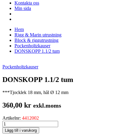
Kontakta oss
Min sida
Hem
Rigg & Marin utrustning
Block & riggutrustning
Pockenholtzkauser
DONSKOPP 1.1/2 tum
Pockenholtzkauser
DONSKOPP 1.1/2 tum
***Tjocklek 18 mm, hål Ø 12 mm
360,00
kr
exkl.moms
Artikelnr:
4412002
DONSKOPP
1.1/2
Lägg till i varukorg
tum