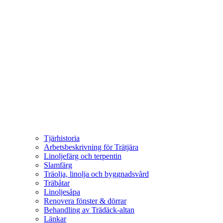
Tjärhistoria
Arbetsbeskrivning för Trätjära
Linoljefärg och terpentin
Slamfärg
Träolja, linolja och byggnadsvård
Träbåtar
Linoljesåpa
Renovera fönster & dörrar
Behandling av Trädäck-altan
Länkar