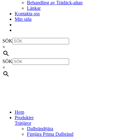
Behandling av Trädäck-altan
Länkar
Kontakta oss
Min sida
SÖK
×
SÖK
×
Hem
Produkter
Trätjäror
Dalbrändtjära
Fintjära Prima Dalbränd