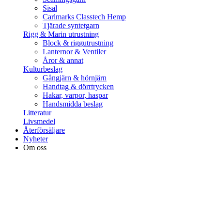
Sisal
Carlmarks Classtech Hemp
Tjärade syntetgarn
Rigg & Marin utrustning
Block & riggutrustning
Lanternor & Ventiler
Åror & annat
Kulturbeslag
Gångjärn & hörnjärn
Handtag & dörrtrycken
Hakar, varpor, haspar
Handsmidda beslag
Litteratur
Livsmedel
Återförsäljare
Nyheter
Om oss