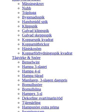
Mässingskruv
Nubb
Träplugg
Byggnadsspik
Handsmidd spik
Klippspik
Galvad klippspik
Galvad skeppsspik
Kopparspik kvadrat
Kopparnitbrickor
Hästskosöm
Kopparförhydningsspik kvadrat
Tågvirke & Snöre
Benselwire
Hampa 3-slaget
Hampa 4-sl
Hampa tjärad
Manilarep, 3-slagen dagspris
Bomullsnöre
Bomullslina
Hampex 3-sl
Dekorline svart/marin/röd
Tjärmärling
Hampsnöre extra prima
Seamingsgarn