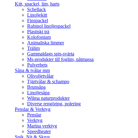
Kitt, spackel, lim, harts
Schellack
Linoljekitt
Finspackel
Rubinol linoljespackel
Plastiskt trä
Kolofonium
Animaliska limmer
Trälim
Gammaldags spis-svärta
Ms-produkter till foglim, nåtmassa
Pulverbets
Såpa & tvålar mm
Olivoljetvålar
Tjärtvålar & schampo
Brunsåpa
Linoljesåpa
Wilma naturprodukter
Diverse rengöring, polering
Penslar & Verktyg
Penslar
Verktyg
Marina verktyg
Speedheater
Spik, Nit & Skruv