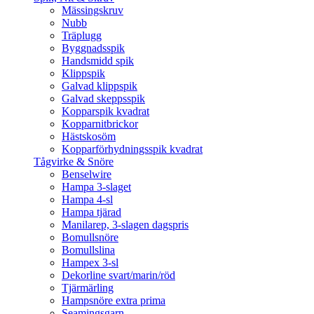
Mässingskruv
Nubb
Träplugg
Byggnadsspik
Handsmidd spik
Klippspik
Galvad klippspik
Galvad skeppsspik
Kopparspik kvadrat
Kopparnitbrickor
Hästskosöm
Kopparförhydningsspik kvadrat
Tågvirke & Snöre
Benselwire
Hampa 3-slaget
Hampa 4-sl
Hampa tjärad
Manilarep, 3-slagen dagspris
Bomullsnöre
Bomullslina
Hampex 3-sl
Dekorline svart/marin/röd
Tjärmärling
Hampsnöre extra prima
Seamingsgarn