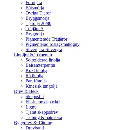
Furutjära
Båtsmörja
Övriga Tjäror
Bryggsmörja
Tjärolja 20/80
Trätjära A
Bryggolja
Pigmenterade Trätjäror
Pigmenterad roslagsmahogny
Silvertjära-Silvergrå
Linoljor & Terpentin
Soloxiderad linolja
Balsamterpentin
Kokt linolja
Rå linolja
Paraffinolja
Kinesisk tungolja
Drev & Beck
Skeppsfilt
Fill-it epoxispackel
Lignu
Tjärat skeppsdrev
Tätning & nåtmassa
Byggdrev & Tätning
Drevband