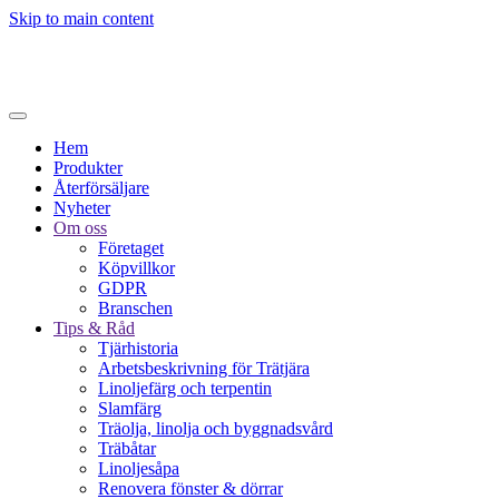
Skip to main content
Hem
Produkter
Återförsäljare
Nyheter
Om oss
Företaget
Köpvillkor
GDPR
Branschen
Tips & Råd
Tjärhistoria
Arbetsbeskrivning för Trätjära
Linoljefärg och terpentin
Slamfärg
Träolja, linolja och byggnadsvård
Träbåtar
Linoljesåpa
Renovera fönster & dörrar