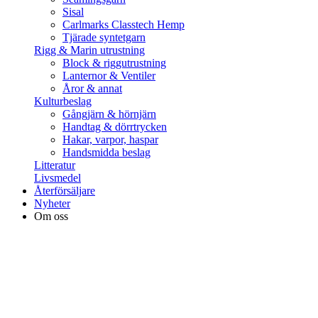
Sisal
Carlmarks Classtech Hemp
Tjärade syntetgarn
Rigg & Marin utrustning
Block & riggutrustning
Lanternor & Ventiler
Åror & annat
Kulturbeslag
Gångjärn & hörnjärn
Handtag & dörrtrycken
Hakar, varpor, haspar
Handsmidda beslag
Litteratur
Livsmedel
Återförsäljare
Nyheter
Om oss