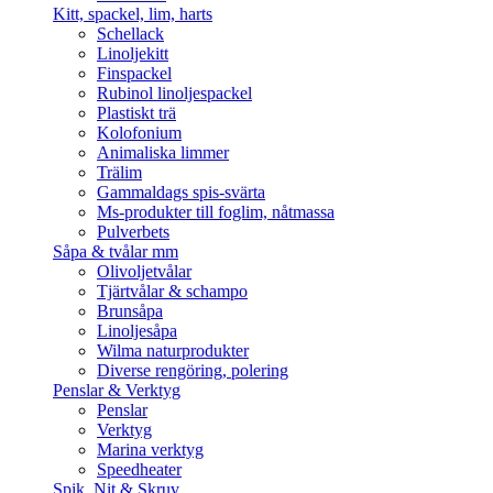
Kitt, spackel, lim, harts
Schellack
Linoljekitt
Finspackel
Rubinol linoljespackel
Plastiskt trä
Kolofonium
Animaliska limmer
Trälim
Gammaldags spis-svärta
Ms-produkter till foglim, nåtmassa
Pulverbets
Såpa & tvålar mm
Olivoljetvålar
Tjärtvålar & schampo
Brunsåpa
Linoljesåpa
Wilma naturprodukter
Diverse rengöring, polering
Penslar & Verktyg
Penslar
Verktyg
Marina verktyg
Speedheater
Spik, Nit & Skruv