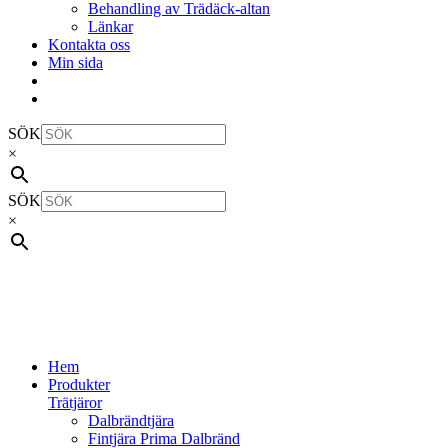
Behandling av Trädäck-altan
Länkar
Kontakta oss
Min sida
SÖK
×
SÖK
×
Hem
Produkter
Trätjäror
Dalbrändtjära
Fintjära Prima Dalbränd