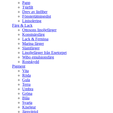
Papp
Tjärfilt
Drev av linfiber
Fönstertätningslist
Linisolering
Färg & Lack
Ottosons linoljefärger
Konstnärsfärg
Lack & Fernissa
Marina färger
Slamfärger
Linoljefärger från Enetorpet
Wibo emulsionsfärg
Rostskydd
Pigment
Vita
Röda
Gula
Terra
Umbra
Gröna
Blåa
Svarta
Kiselgur
Järnvitriol