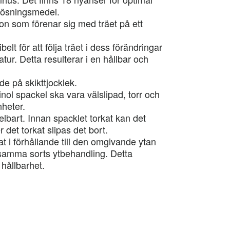
n lösningsmedel.
on som förenar sig med träet på ett
xibelt för att följa träet i dess förändringar
ur. Detta resulterar i en hållbar och
de på skikttjocklek.
l spackel ska vara välslipad, torr och
nheter.
lbart. Innan spacklet torkat kan det
 det torkat slipas det bort.
at i förhållande till den omgivande ytan
samma sorts ytbehandling. Detta
hållbarhet.