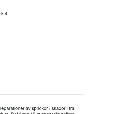
ckel
reparationer av sprickor / skador i trä,
mhus. Det finns 18 nyanser för optimal