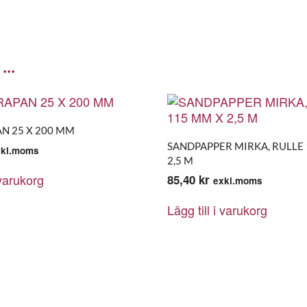
 …
AN 25 X 200 MM
SANDPAPPER MIRKA, RULLE
xkl.moms
2,5 M
 varukorg
85,40
kr
exkl.moms
Lägg till i varukorg