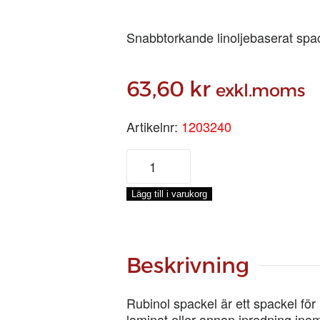
Snabbtorkande linoljebaserat spa
63,60
kr
exkl.moms
Artikelnr:
1203240
RUBINOL
LINOLJESPACKEL
MERBAU
Lägg till i varukorg
LJUS,
100
G
mängd
Beskrivning
Rubinol spackel är ett spackel för 
laminat eller annan inredning ino