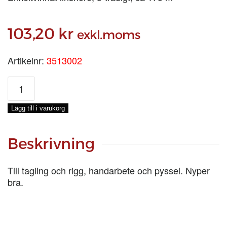
103,20
kr
exkl.moms
Artikelnr:
3513002
SEAMINGSGARN
BLÅ
3/6,
Lägg till i varukorg
0,2-
KG
mängd
Beskrivning
Till tagling och rigg, handarbete och pyssel. Nyper
bra.