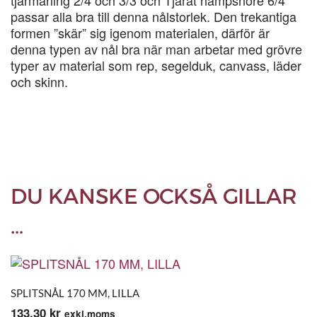
tjärmärling 2/4 och 3/3 och Tjärat hampsnöre 6/4
passar alla bra till denna nålstorlek. Den trekantiga
formen ”skär” sig igenom materialen, därför är
denna typen av nål bra när man arbetar med grövre
typer av material som rep, segelduk, canvass, läder
och skinn.
DU KANSKE OCKSÅ GILLAR
…
SPLITSNÅL 170 MM, LILLA
133,30
kr
exkl.moms