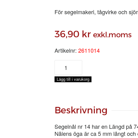
För segelmakeri, tågvirke och sj
36,90
kr
exkl.moms
Artikelnr:
2611014
SEGELNÅL
NR
14
Lägg till i varukorg
mängd
Beskrivning
Segelnål nr 14 har en Längd på 74 
Nålens öga är ca 5 mm långt och 