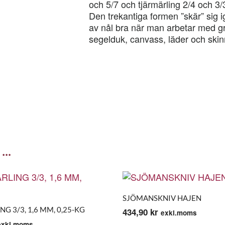
och 5/7 och tjärmärling 2/4 och 3/3
Den trekantiga formen ”skär” sig 
av nål bra när man arbetar med gr
segelduk, canvass, läder och skin
 …
SJÖMANSKNIV HAJEN
G 3/3, 1,6 MM, 0,25-KG
434,90
kr
exkl.moms
exkl.moms