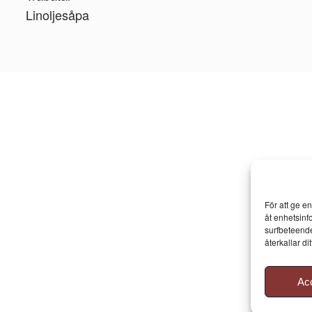
Linoljesåpa
För att ge e
åt enhetsinf
surfbeteende
återkallar d
Ac