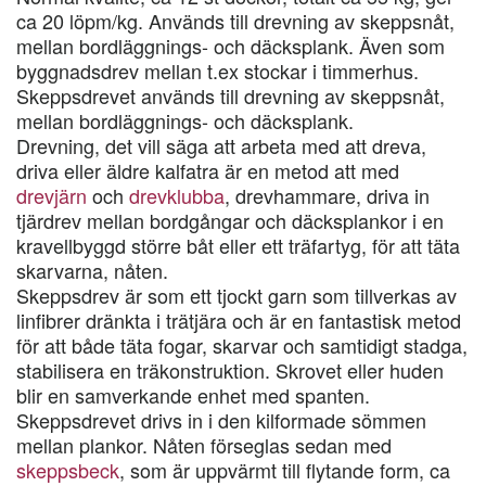
ca 20 löpm/kg. Används till drevning av skeppsnåt,
mellan bordläggnings- och däcksplank. Även som
byggnadsdrev mellan t.ex stockar i timmerhus.
Skeppsdrevet används till drevning av skeppsnåt,
mellan bordläggnings- och däcksplank.
Drevning, det vill säga att arbeta med att dreva,
driva eller äldre kalfatra är en metod att med
drevjärn
och
drevklubba
, drevhammare, driva in
tjärdrev mellan bordgångar och däcksplankor i en
kravellbyggd större båt eller ett träfartyg, för att täta
skarvarna, nåten.
Skeppsdrev är som ett tjockt garn som tillverkas av
linfibrer dränkta i trätjära och är en fantastisk metod
för att både täta fogar, skarvar och samtidigt stadga,
stabilisera en träkonstruktion. Skrovet eller huden
blir en samverkande enhet med spanten.
Skeppsdrevet drivs in i den kilformade sömmen
mellan plankor. Nåten förseglas sedan med
skeppsbeck
, som är uppvärmt till flytande form, ca