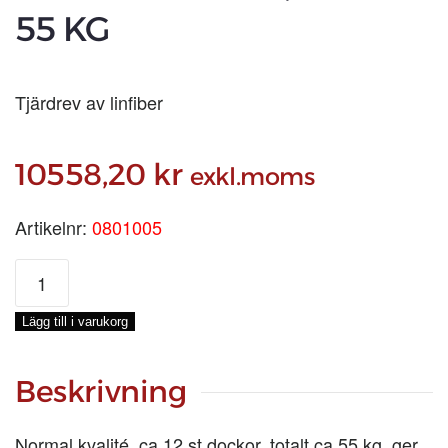
55 KG
Tjärdrev av linfiber
10558,20
kr
exkl.moms
Artikelnr:
0801005
SKEPPSDREV
SP,
SÄCK
Lägg till i varukorg
55
KG
mängd
Beskrivning
Normal kvalité, ca 12 st dockor, totalt ca 55 kg, ger