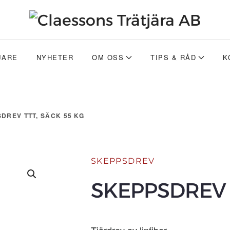
JARE
NYHETER
OM OSS
TIPS & RÅD
K
DREV TTT, SÄCK 55 KG
SKEPPSDREV
SKEPPSDREV 
Tjärdrev av linfiber