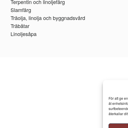
Terpentin och linoljefärg
Slamfärg
Träolja, linolja och byggnadsvård
Träbåtar
Linoljesåpa
För att ge e
åt enhetsinf
surfbeteende
återkallar d