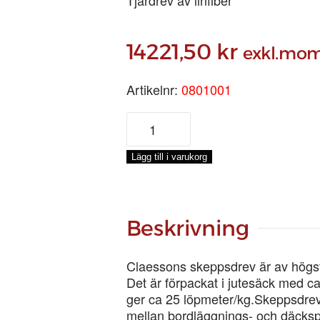
14221,50
kr
exkl.mo
Artikelnr:
0801001
SKEPPSDREV
TTT,
SÄCK
Lägg till i varukorg
55
KG
mängd
Beskrivning
Claessons skeppsdrev är av högsta
Det är förpackat i jutesäck med ca 
ger ca 25 löpmeter/kg.Skeppsdreve
mellan bordläggnings- och däcksp