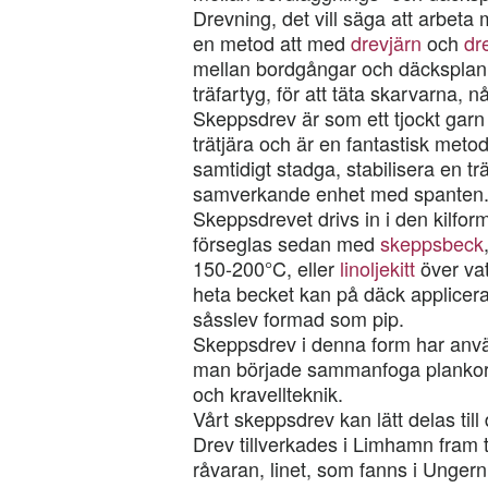
Drevning, det vill säga att arbeta m
en metod att med
drevjärn
och
dr
mellan bordgångar och däcksplankor
träfartyg, för att täta skarvarna, n
Skeppsdrev är som ett tjockt garn s
trätjära och är en fantastisk metod
samtidigt stadga, stabilisera en tr
samverkande enhet med spanten
Skeppsdrevet drivs in i den kilf
förseglas sedan med
skeppsbeck
150-200°C, eller
linoljekitt
över vat
heta becket kan på däck applicer
såsslev formad som pip.
Skeppsdrev i denna form har anv
man började sammanfoga plankor t
och kravellteknik.
Vårt skeppsdrev kan lätt delas till
Drev tillverkades i Limhamn fram ti
råvaran, linet, som fanns i Unger