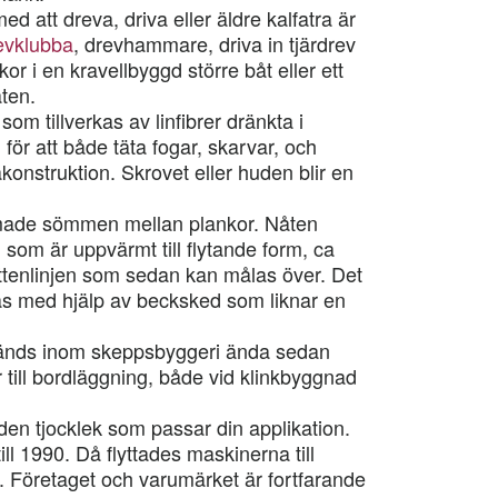
ed att dreva, driva eller äldre kalfatra är
evklubba
, drevhammare, driva in tjärdrev
 i en kravellbyggd större båt eller ett
åten.
om tillverkas av linfibrer dränkta i
 för att både täta fogar, skarvar, och
äkonstruktion. Skrovet eller huden blir en
.
ormade sömmen mellan plankor. Nåten
, som är uppvärmt till flytande form, ca
tenlinjen som sedan kan målas över. Det
as med hjälp av becksked som liknar en
änds inom skeppsbyggeri ända sedan
ill bordläggning, både vid klinkbyggnad
 den tjocklek som passar din applikation.
ll 1990. Då flyttades maskinerna till
n. Företaget och varumärket är fortfarande