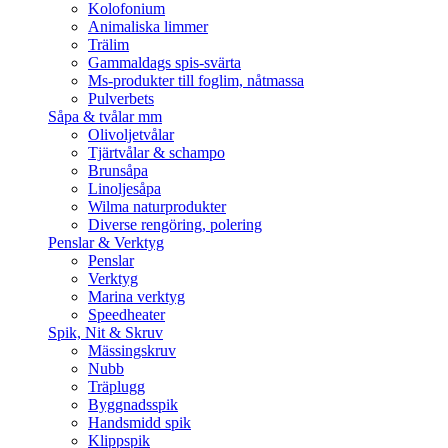
Kolofonium
Animaliska limmer
Trälim
Gammaldags spis-svärta
Ms-produkter till foglim, nåtmassa
Pulverbets
Såpa & tvålar mm
Olivoljetvålar
Tjärtvålar & schampo
Brunsåpa
Linoljesåpa
Wilma naturprodukter
Diverse rengöring, polering
Penslar & Verktyg
Penslar
Verktyg
Marina verktyg
Speedheater
Spik, Nit & Skruv
Mässingskruv
Nubb
Träplugg
Byggnadsspik
Handsmidd spik
Klippspik