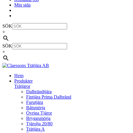
Min sida
SÖK
×
SÖK
×
Hem
Produkter
Trätjäror
Dalbrändtjära
Fintjära Prima Dalbränd
Furutjära
Båtsmörja
Övriga Tjäror
Bryggsmörja
Tjärolja 20/80
Trätjära A