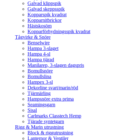
Galvad klippspik
Galvad skeppsspik
Kopparspik kvadrat
Kopparnitbrickor
Hästskosöm
Kopparförhydningsspik kvadrat
Tågvirke & Snöre
Benselwire
Hampa 3-slaget
Hampa 4-sl
Hampa tjärad
Manilarep, 3-slagen dagspris
Bomullsnöre
Bomullslina
Hampex 3-sl
Dekorline svart/marin/röd
Tjärmärling
Hampsnöre extra prima
Seamingsgarn
Sisal
Carlmarks Classtech Hemp
Tjärade syntetgarn
Rigg & Marin utrustning
Block & riggutrustning
Lanternor & Ventiler