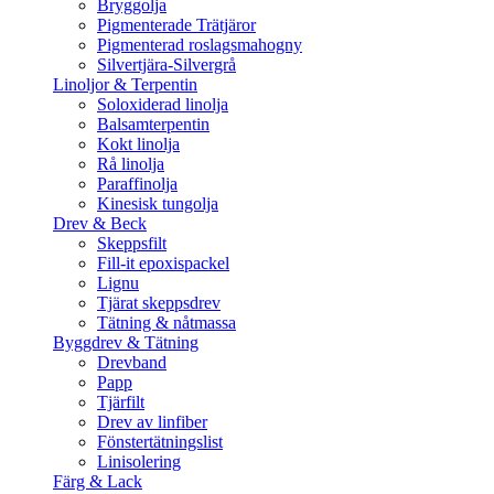
Bryggolja
Pigmenterade Trätjäror
Pigmenterad roslagsmahogny
Silvertjära-Silvergrå
Linoljor & Terpentin
Soloxiderad linolja
Balsamterpentin
Kokt linolja
Rå linolja
Paraffinolja
Kinesisk tungolja
Drev & Beck
Skeppsfilt
Fill-it epoxispackel
Lignu
Tjärat skeppsdrev
Tätning & nåtmassa
Byggdrev & Tätning
Drevband
Papp
Tjärfilt
Drev av linfiber
Fönstertätningslist
Linisolering
Färg & Lack