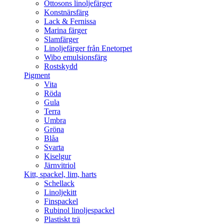
Ottosons linoljefärger
Konstnärsfärg
Lack & Fernissa
Marina färger
Slamfärger
Linoljefärger från Enetorpet
Wibo emulsionsfärg
Rostskydd
Pigment
Vita
Röda
Gula
Terra
Umbra
Gröna
Blåa
Svarta
Kiselgur
Järnvitriol
Kitt, spackel, lim, harts
Schellack
Linoljekitt
Finspackel
Rubinol linoljespackel
Plastiskt trä