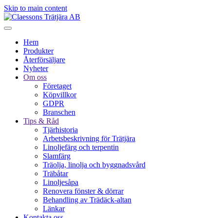
Skip to main content
Hem
Produkter
Återförsäljare
Nyheter
Om oss
Företaget
Köpvillkor
GDPR
Branschen
Tips & Råd
Tjärhistoria
Arbetsbeskrivning för Trätjära
Linoljefärg och terpentin
Slamfärg
Träolja, linolja och byggnadsvård
Träbåtar
Linoljesåpa
Renovera fönster & dörrar
Behandling av Trädäck-altan
Länkar
Kontakta oss