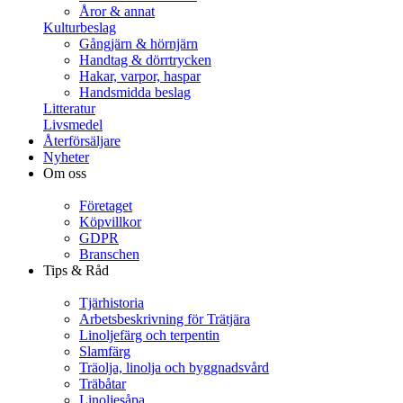
Åror & annat
Kulturbeslag
Gångjärn & hörnjärn
Handtag & dörrtrycken
Hakar, varpor, haspar
Handsmidda beslag
Litteratur
Livsmedel
Återförsäljare
Nyheter
Om oss
Företaget
Köpvillkor
GDPR
Branschen
Tips & Råd
Tjärhistoria
Arbetsbeskrivning för Trätjära
Linoljefärg och terpentin
Slamfärg
Träolja, linolja och byggnadsvård
Träbåtar
Linoljesåpa