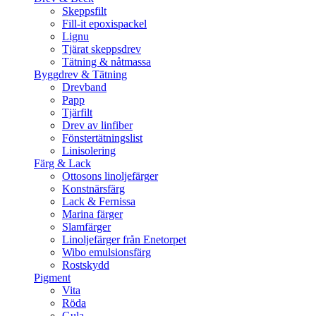
Skeppsfilt
Fill-it epoxispackel
Lignu
Tjärat skeppsdrev
Tätning & nåtmassa
Byggdrev & Tätning
Drevband
Papp
Tjärfilt
Drev av linfiber
Fönstertätningslist
Linisolering
Färg & Lack
Ottosons linoljefärger
Konstnärsfärg
Lack & Fernissa
Marina färger
Slamfärger
Linoljefärger från Enetorpet
Wibo emulsionsfärg
Rostskydd
Pigment
Vita
Röda
Gula