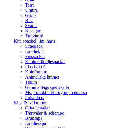
Terra
Umbra
Gröna
Blåa
Svarta
Kiselgur
Järnvitriol
Kitt, spackel, lim, harts
Schellack
Linoljekitt
Finspackel
Rubinol linoljespackel
Plastiskt trä
Kolofonium
Animaliska limmer
Trälim
Gammaldags spis-svärta
Ms-produkter till foglim, nåtmassa
Pulverbets
Såpa & tvålar mm
Olivoljetvålar
Tjärtvålar & schampo
Brunsåpa
Linoljesåpa