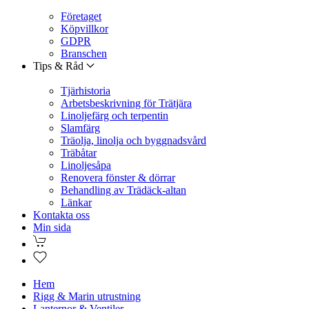
Företaget
Köpvillkor
GDPR
Branschen
Tips & Råd
Tjärhistoria
Arbetsbeskrivning för Trätjära
Linoljefärg och terpentin
Slamfärg
Träolja, linolja och byggnadsvård
Träbåtar
Linoljesåpa
Renovera fönster & dörrar
Behandling av Trädäck-altan
Länkar
Kontakta oss
Min sida
Hem
Rigg & Marin utrustning
Lanternor & Ventiler