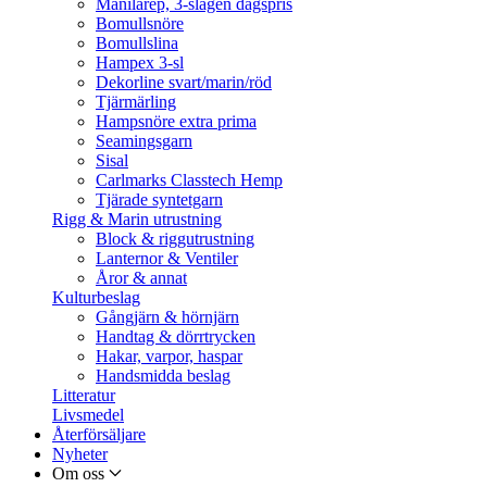
Manilarep, 3-slagen dagspris
Bomullsnöre
Bomullslina
Hampex 3-sl
Dekorline svart/marin/röd
Tjärmärling
Hampsnöre extra prima
Seamingsgarn
Sisal
Carlmarks Classtech Hemp
Tjärade syntetgarn
Rigg & Marin utrustning
Block & riggutrustning
Lanternor & Ventiler
Åror & annat
Kulturbeslag
Gångjärn & hörnjärn
Handtag & dörrtrycken
Hakar, varpor, haspar
Handsmidda beslag
Litteratur
Livsmedel
Återförsäljare
Nyheter
Om oss