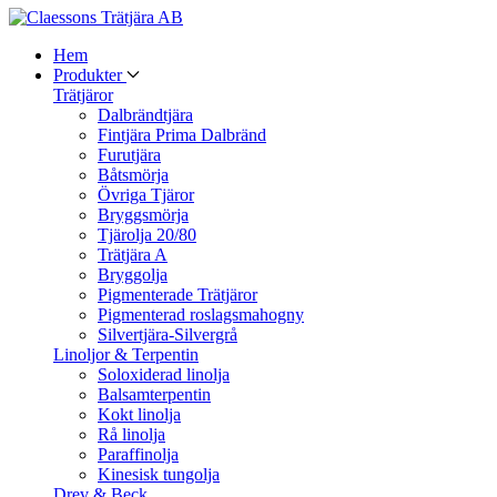
Hem
Produkter
Trätjäror
Dalbrändtjära
Fintjära Prima Dalbränd
Furutjära
Båtsmörja
Övriga Tjäror
Bryggsmörja
Tjärolja 20/80
Trätjära A
Bryggolja
Pigmenterade Trätjäror
Pigmenterad roslagsmahogny
Silvertjära-Silvergrå
Linoljor & Terpentin
Soloxiderad linolja
Balsamterpentin
Kokt linolja
Rå linolja
Paraffinolja
Kinesisk tungolja
Drev & Beck