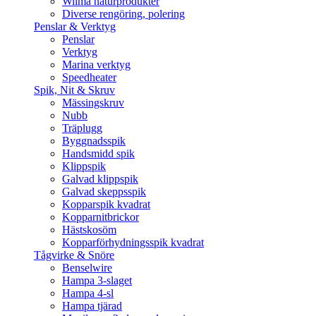
Wilma naturprodukter
Diverse rengöring, polering
Penslar & Verktyg
Penslar
Verktyg
Marina verktyg
Speedheater
Spik, Nit & Skruv
Mässingskruv
Nubb
Träplugg
Byggnadsspik
Handsmidd spik
Klippspik
Galvad klippspik
Galvad skeppsspik
Kopparspik kvadrat
Kopparnitbrickor
Hästskosöm
Kopparförhydningsspik kvadrat
Tågvirke & Snöre
Benselwire
Hampa 3-slaget
Hampa 4-sl
Hampa tjärad