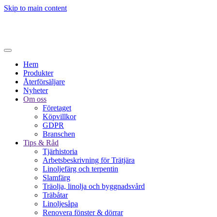
Skip to main content
Hem
Produkter
Återförsäljare
Nyheter
Om oss
Företaget
Köpvillkor
GDPR
Branschen
Tips & Råd
Tjärhistoria
Arbetsbeskrivning för Trätjära
Linoljefärg och terpentin
Slamfärg
Träolja, linolja och byggnadsvård
Träbåtar
Linoljesåpa
Renovera fönster & dörrar