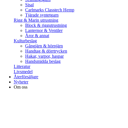
Sisal
Carlmarks Classtech Hemp
Tjärade syntetgarn
Rigg & Marin utrustning
Block & riggutrustning
Lanternor & Ventiler
Åror & annat
Kulturbeslag
Gångjärn & hörnjärn
Handtag & dörrtrycken
Hakar, varpor, haspar
Handsmidda beslag
Litteratur
Livsmedel
Återförsäljare
Nyheter
Om oss