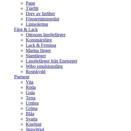
Papp
Tjärfilt
Drev av linfiber
Fönstertätningslist
Linisolering
Färg & Lack
Ottosons linoljefärger
Konstnärsfärg
Lack & Fernissa
Marina färger
Slamfärger
Linoljefärger från Enetorpet
Wibo emulsionsfärg
Rostskydd
Pigment
Vita
Röda
Gula
Terra
Umbra
Gröna
Blåa
Svarta
Kiselgur
Järnvitriol