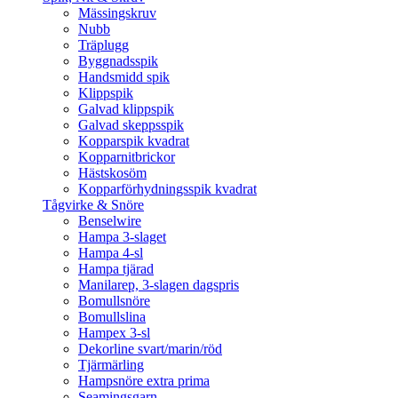
Mässingskruv
Nubb
Träplugg
Byggnadsspik
Handsmidd spik
Klippspik
Galvad klippspik
Galvad skeppsspik
Kopparspik kvadrat
Kopparnitbrickor
Hästskosöm
Kopparförhydningsspik kvadrat
Tågvirke & Snöre
Benselwire
Hampa 3-slaget
Hampa 4-sl
Hampa tjärad
Manilarep, 3-slagen dagspris
Bomullsnöre
Bomullslina
Hampex 3-sl
Dekorline svart/marin/röd
Tjärmärling
Hampsnöre extra prima
Seamingsgarn