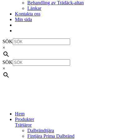
Behandling av Trädäck-altan
Länkar
Kontakta oss
Min sida
SÖK
×
SÖK
×
Hem
Produkter
Trätjäror
Dalbrändtjära
Fintjära Prima Dalbränd