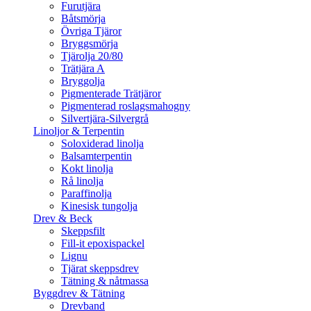
Furutjära
Båtsmörja
Övriga Tjäror
Bryggsmörja
Tjärolja 20/80
Trätjära A
Bryggolja
Pigmenterade Trätjäror
Pigmenterad roslagsmahogny
Silvertjära-Silvergrå
Linoljor & Terpentin
Soloxiderad linolja
Balsamterpentin
Kokt linolja
Rå linolja
Paraffinolja
Kinesisk tungolja
Drev & Beck
Skeppsfilt
Fill-it epoxispackel
Lignu
Tjärat skeppsdrev
Tätning & nåtmassa
Byggdrev & Tätning
Drevband