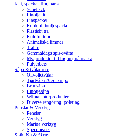
Kitt, spackel, lim, harts
Schellack
Linoljekitt
Finspackel
Rubinol linoljespackel
Plastiskt trä
Kolofonium
Animaliska limmer
Trälim
Gammaldags spis-svärta
Ms-produkter till foglim, nåtmassa
Pulverbets
Såpa & tvålar mm
Olivoljetvålar
Tjärtvålar & schampo
Brunsåpa
Linoljesåpa
Wilma naturprodukter
Diverse rengöring, polering
Penslar & Verktyg
Penslar
Verktyg
Marina verktyg
Speedheater
Spik, Nit & Skruv