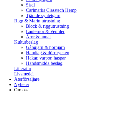
Sisal
Carlmarks Classtech Hemp
Tjärade syntetgarn
Rigg & Marin utrustning
Block & riggutrustning
Lanternor & Ventiler
Åror & annat
Kulturbeslag
Gångjärn & hörnjärn
Handtag & dörrtrycken
Hakar, varpor, haspar
Handsmidda beslag
Litteratur
Livsmedel
Återförsäljare
Nyheter
Om oss