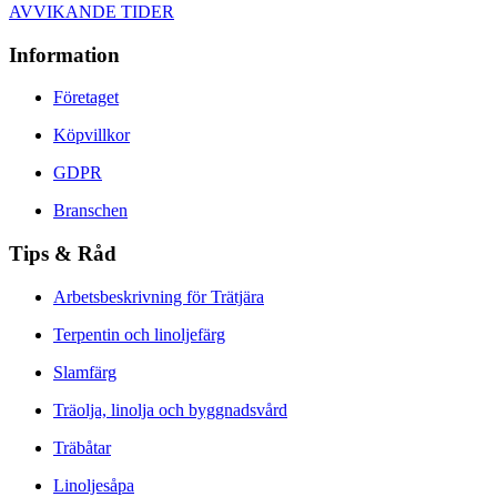
AVVIKANDE TIDER
Information
Företaget
Köpvillkor
GDPR
Branschen
Tips & Råd
Arbetsbeskrivning för Trätjära
Terpentin och linoljefärg
Slamfärg
Träolja, linolja och byggnadsvård
Träbåtar
Linoljesåpa