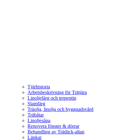
Tjärhistoria
Arbetsbeskrivning för Trätjära
Linoljefärg och terpentin
Slamfärg
Träolja, linolja och byggnadsvård
Träbåtar
Linoljesåpa
Renovera fönster & dörrar
Behandling av Trädäck-altan
Länkar