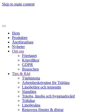
Skip to main content
Hem
Produkter
Återförsäljare
Nyheter
Om oss
Företaget
Köpvillkor
GDPR
Branschen
Tips & Råd
Tjärhistoria
Arbetsbeskrivning för Trätjära
Linoljefärg och terpentin
Slamfärg
Träolja, linolja och byggnadsvård
Träbåtar
Linoljesåpa
Renovera fönster & dörrar