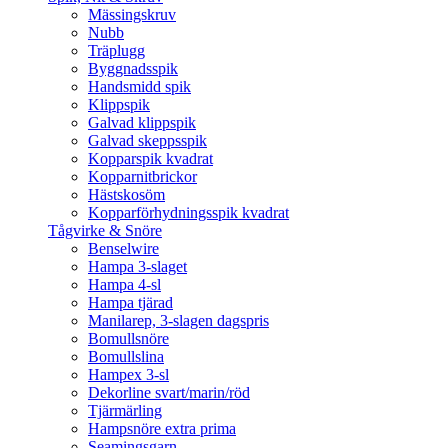
Mässingskruv
Nubb
Träplugg
Byggnadsspik
Handsmidd spik
Klippspik
Galvad klippspik
Galvad skeppsspik
Kopparspik kvadrat
Kopparnitbrickor
Hästskosöm
Kopparförhydningsspik kvadrat
Tågvirke & Snöre
Benselwire
Hampa 3-slaget
Hampa 4-sl
Hampa tjärad
Manilarep, 3-slagen dagspris
Bomullsnöre
Bomullslina
Hampex 3-sl
Dekorline svart/marin/röd
Tjärmärling
Hampsnöre extra prima
Seamingsgarn