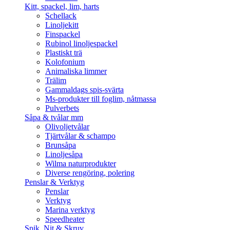
Kitt, spackel, lim, harts
Schellack
Linoljekitt
Finspackel
Rubinol linoljespackel
Plastiskt trä
Kolofonium
Animaliska limmer
Trälim
Gammaldags spis-svärta
Ms-produkter till foglim, nåtmassa
Pulverbets
Såpa & tvålar mm
Olivoljetvålar
Tjärtvålar & schampo
Brunsåpa
Linoljesåpa
Wilma naturprodukter
Diverse rengöring, polering
Penslar & Verktyg
Penslar
Verktyg
Marina verktyg
Speedheater
Spik, Nit & Skruv