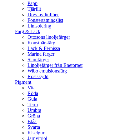
Papp
Tjärfilt
Drev av linfiber
Fönstertätningslist
Linisolering
Färg & Lack
Ottosons linoljefärger
Konstnärsfärg
Lack & Fernissa
Marina färger
Slamfärger
Linoljefärger från Enetorpet
Wibo emulsionsfärg
Rostskydd
Pigment
Vita
Röda
Gula
Terra
Umbra
Gröna
Blåa
Svarta
Kiselgur
Järnvitriol