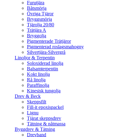
Furutjära
Båtsmörja
Övriga Tjäror
Bryggsmörja
Tjärolja 20/80
Trätjära A
Bryggolja
Pigmenterade Trätjäror
Pigmenterad roslagsmahogny
Silvertjära-Silvergrå
Linoljor & Terpentin
Soloxiderad linolja
Balsamterpentin
Kokt linolja
Rå linolja
Paraffinolja
Kinesisk tungolja
Drev & Beck
Skeppsfilt
Fill-it epoxispackel
Lignu
Tjärat skeppsdrev
Tätning & nåtmassa
Byggdrev & Tätning
Drevband