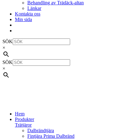
Behandling av Trädäck-altan
Länkar
Kontakta oss
Min sida
SÖK
×
SÖK
×
Hem
Produkter
Trätjäror
Dalbrändtjära
Fintjära Prima Dalbränd