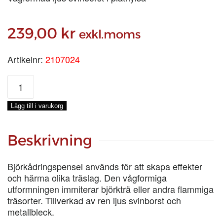
239,00
kr
exkl.moms
Artikelnr:
2107024
BJÖRKÅDRINGSPENSEL
100
MM
Lägg till i varukorg
mängd
Beskrivning
Björkådringspensel används för att skapa effekter
och härma olika träslag. Den vågformiga
utformningen immiterar björkträ eller andra flammiga
träsorter. Tillverkad av ren ljus svinborst och
metallbleck.