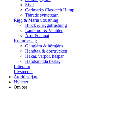
Sisal
Carlmarks Classtech Hemp
Tjärade syntetgarn
Rigg & Marin utrustning
Block & riggutrustning
Lanternor & Ventiler
Åror & annat
Kulturbeslag
Gångjärn & hörnjärn
Handtag & dörrtrycken
Hakar, varpor, haspar
Handsmidda beslag
Litteratur
Livsmedel
Återförsäljare
Nyheter
Om oss