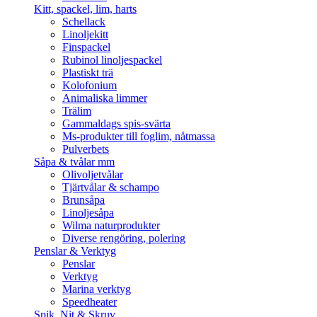
Kitt, spackel, lim, harts
Schellack
Linoljekitt
Finspackel
Rubinol linoljespackel
Plastiskt trä
Kolofonium
Animaliska limmer
Trälim
Gammaldags spis-svärta
Ms-produkter till foglim, nåtmassa
Pulverbets
Såpa & tvålar mm
Olivoljetvålar
Tjärtvålar & schampo
Brunsåpa
Linoljesåpa
Wilma naturprodukter
Diverse rengöring, polering
Penslar & Verktyg
Penslar
Verktyg
Marina verktyg
Speedheater
Spik, Nit & Skruv