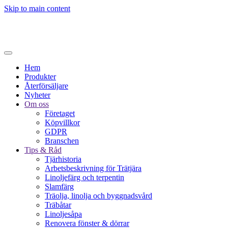
Skip to main content
Hem
Produkter
Återförsäljare
Nyheter
Om oss
Företaget
Köpvillkor
GDPR
Branschen
Tips & Råd
Tjärhistoria
Arbetsbeskrivning för Trätjära
Linoljefärg och terpentin
Slamfärg
Träolja, linolja och byggnadsvård
Träbåtar
Linoljesåpa
Renovera fönster & dörrar