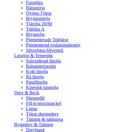
Furutjära
Båtsmörja
Övriga Tjäror
Bryggsmörja
Tjärolja 20/80
Trätjära A
Bryggolja
Pigmenterade Trätjäror
Pigmenterad roslagsmahogny
Silvertjära-Silvergrå
Linoljor & Terpentin
Soloxiderad linolja
Balsamterpentin
Kokt linolja
Rå linolja
Paraffinolja
Kinesisk tungolja
Drev & Beck
Skeppsfilt
Fill-it epoxispackel
Lignu
Tjärat skeppsdrev
Tätning & nåtmassa
Byggdrev & Tätning
Drevband