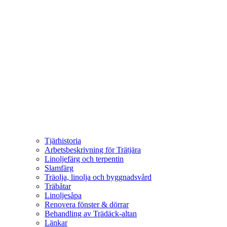
Tjärhistoria
Arbetsbeskrivning för Trätjära
Linoljefärg och terpentin
Slamfärg
Träolja, linolja och byggnadsvård
Träbåtar
Linoljesåpa
Renovera fönster & dörrar
Behandling av Trädäck-altan
Länkar