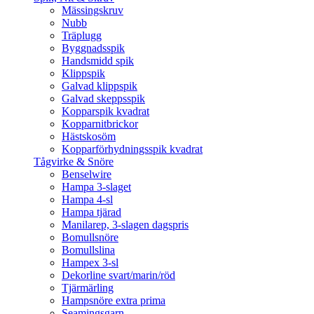
Mässingskruv
Nubb
Träplugg
Byggnadsspik
Handsmidd spik
Klippspik
Galvad klippspik
Galvad skeppsspik
Kopparspik kvadrat
Kopparnitbrickor
Hästskosöm
Kopparförhydningsspik kvadrat
Tågvirke & Snöre
Benselwire
Hampa 3-slaget
Hampa 4-sl
Hampa tjärad
Manilarep, 3-slagen dagspris
Bomullsnöre
Bomullslina
Hampex 3-sl
Dekorline svart/marin/röd
Tjärmärling
Hampsnöre extra prima
Seamingsgarn