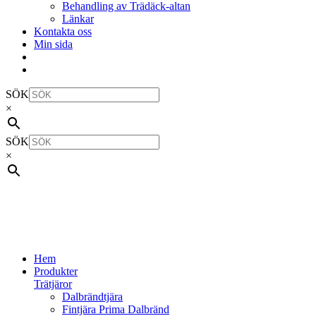
Behandling av Trädäck-altan
Länkar
Kontakta oss
Min sida
SÖK
×
SÖK
×
Hem
Produkter
Trätjäror
Dalbrändtjära
Fintjära Prima Dalbränd