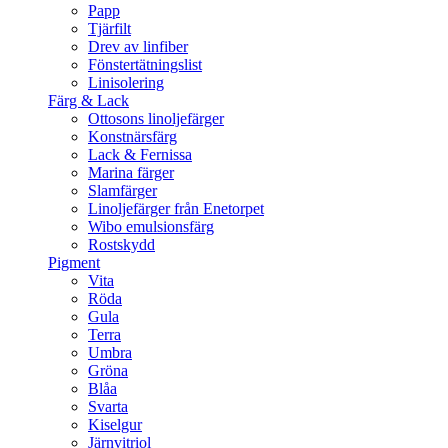
Papp
Tjärfilt
Drev av linfiber
Fönstertätningslist
Linisolering
Färg & Lack
Ottosons linoljefärger
Konstnärsfärg
Lack & Fernissa
Marina färger
Slamfärger
Linoljefärger från Enetorpet
Wibo emulsionsfärg
Rostskydd
Pigment
Vita
Röda
Gula
Terra
Umbra
Gröna
Blåa
Svarta
Kiselgur
Järnvitriol