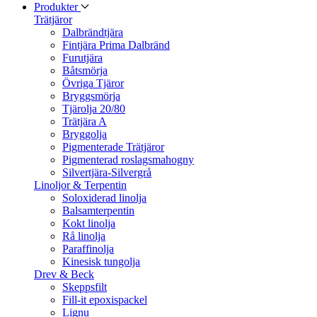
Produkter
Trätjäror
Dalbrändtjära
Fintjära Prima Dalbränd
Furutjära
Båtsmörja
Övriga Tjäror
Bryggsmörja
Tjärolja 20/80
Trätjära A
Bryggolja
Pigmenterade Trätjäror
Pigmenterad roslagsmahogny
Silvertjära-Silvergrå
Linoljor & Terpentin
Soloxiderad linolja
Balsamterpentin
Kokt linolja
Rå linolja
Paraffinolja
Kinesisk tungolja
Drev & Beck
Skeppsfilt
Fill-it epoxispackel
Lignu