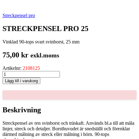
Streckpensel pro
STRECKPENSEL PRO 25
Vinklad 90-tops svart svinborst, 25 mm
75,00
kr
exkl.moms
Artikelnr:
2108125
STRECKPENSEL
PRO
Lägg till i varukorg
25
mängd
Beskrivning
Streckpensel av ren svinborst och träskaft. Används bl.a till att måla
linjer, streck och detaljer. Borsthuvudet är snedställt och förenklar
därmed målning av streck eller målning i hörn. 90-tops