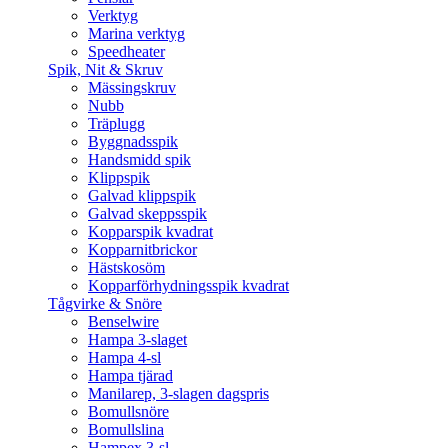
Verktyg
Marina verktyg
Speedheater
Spik, Nit & Skruv
Mässingskruv
Nubb
Träplugg
Byggnadsspik
Handsmidd spik
Klippspik
Galvad klippspik
Galvad skeppsspik
Kopparspik kvadrat
Kopparnitbrickor
Hästskosöm
Kopparförhydningsspik kvadrat
Tågvirke & Snöre
Benselwire
Hampa 3-slaget
Hampa 4-sl
Hampa tjärad
Manilarep, 3-slagen dagspris
Bomullsnöre
Bomullslina
Hampex 3-sl