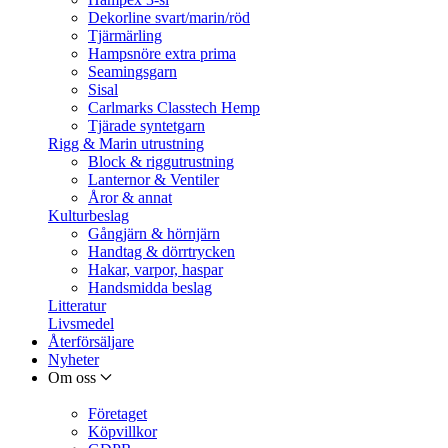
Dekorline svart/marin/röd
Tjärmärling
Hampsnöre extra prima
Seamingsgarn
Sisal
Carlmarks Classtech Hemp
Tjärade syntetgarn
Rigg & Marin utrustning
Block & riggutrustning
Lanternor & Ventiler
Åror & annat
Kulturbeslag
Gångjärn & hörnjärn
Handtag & dörrtrycken
Hakar, varpor, haspar
Handsmidda beslag
Litteratur
Livsmedel
Återförsäljare
Nyheter
Om oss
Företaget
Köpvillkor