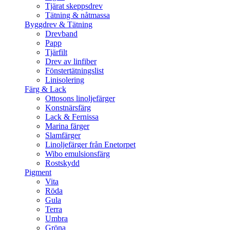
Tjärat skeppsdrev
Tätning & nåtmassa
Byggdrev & Tätning
Drevband
Papp
Tjärfilt
Drev av linfiber
Fönstertätningslist
Linisolering
Färg & Lack
Ottosons linoljefärger
Konstnärsfärg
Lack & Fernissa
Marina färger
Slamfärger
Linoljefärger från Enetorpet
Wibo emulsionsfärg
Rostskydd
Pigment
Vita
Röda
Gula
Terra
Umbra
Gröna