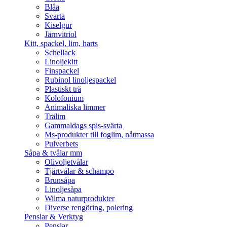
Blåa
Svarta
Kiselgur
Järnvitriol
Kitt, spackel, lim, harts
Schellack
Linoljekitt
Finspackel
Rubinol linoljespackel
Plastiskt trä
Kolofonium
Animaliska limmer
Trälim
Gammaldags spis-svärta
Ms-produkter till foglim, nåtmassa
Pulverbets
Såpa & tvålar mm
Olivoljetvålar
Tjärtvålar & schampo
Brunsåpa
Linoljesåpa
Wilma naturprodukter
Diverse rengöring, polering
Penslar & Verktyg
Penslar