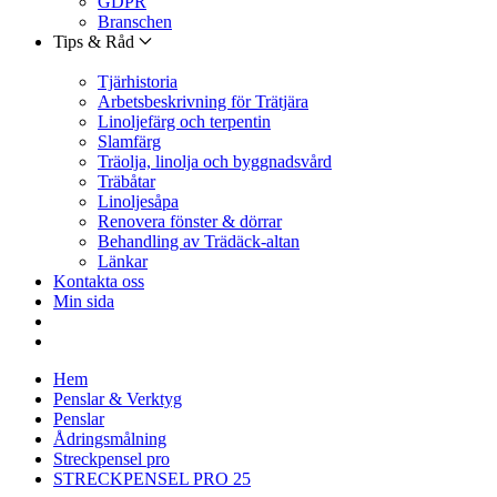
GDPR
Branschen
Tips & Råd
Tjärhistoria
Arbetsbeskrivning för Trätjära
Linoljefärg och terpentin
Slamfärg
Träolja, linolja och byggnadsvård
Träbåtar
Linoljesåpa
Renovera fönster & dörrar
Behandling av Trädäck-altan
Länkar
Kontakta oss
Min sida
Hem
Penslar & Verktyg
Penslar
Ådringsmålning
Streckpensel pro
STRECKPENSEL PRO 25