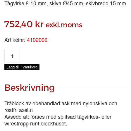
Tågvirke 8-10 mm, skiva Ø45 mm, skivbredd 15 mm
752,40
kr
exkl.moms
Artikelnr:
4102006
STROPPBLOCK
3
tum
Lägg till i varukorg
2-
SKIV
mängd
Beskrivning
Träblock av obehandlad ask med nylonskiva och
rostfri axel.n
Avsedd att förses med splitsad tågvirkes- eller
wirestropp runt blockhuset.