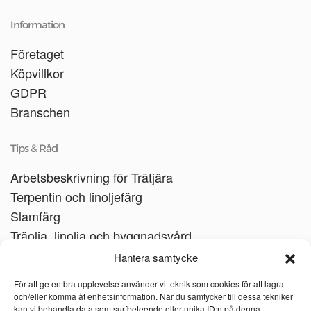
Information
Företaget
Köpvillkor
GDPR
Branschen
Tips & Råd
Arbetsbeskrivning för Trätjära
Terpentin och linoljefärg
Slamfärg
Träolja, linolja och byggnadsvård
Träbåtar
Hantera samtycke
Linoljesåpa
För att ge en bra upplevelse använder vi teknik som cookies för att lagra
och/eller komma åt enhetsinformation. När du samtycker till dessa tekniker
kan vi behandla data som surfbeteende eller unika ID:n på denna