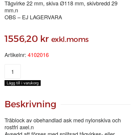
Tågvirke 22 mm, skiva Ø118 mm, skivbredd 29
mm.n
OBS – EJ LAGERVARA
1556,20
kr
exkl.moms
Artikelnr:
4102016
STROPPBLOCK
8
tum
Lägg till i varukorg
2-
SKIV
mängd
Beskrivning
Träblock av obehandlad ask med nylonskiva och
rostfri axel.n
Avsedd att förses med splitsad tågvirkes- eller