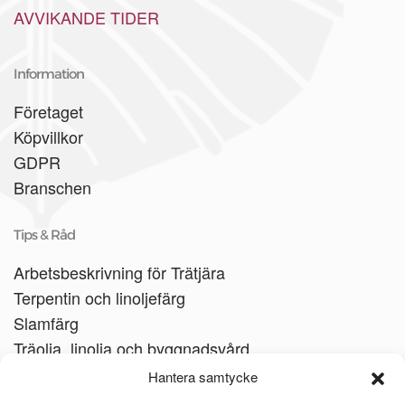
AVVIKANDE TIDER
Information
Företaget
Köpvillkor
GDPR
Branschen
Tips & Råd
Arbetsbeskrivning för Trätjära
Terpentin och linoljefärg
Slamfärg
Träolja, linolja och byggnadsvård
Träbåtar
Hantera samtycke
Linoljesåpa