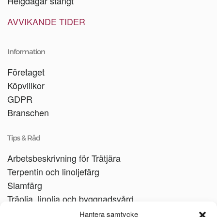
Helgdagar stängt
AVVIKANDE TIDER
Information
Företaget
Köpvillkor
GDPR
Branschen
Tips & Råd
Arbetsbeskrivning för Trätjära
Terpentin och linoljefärg
Slamfärg
Träolja, linolja och byggnadsvård
Träbåtar
Hantera samtycke