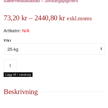
Säkerhetsdatablad – Jordfärgspigment
Prisintervall:
73,20
kr
–
2440,80
kr
exkl.moms
73,20 kr
Artikelnr:
N/A
till
Vikt
2440,80 kr
Terra
Rossa
11A
Lägg till i varukorg
mängd
Beskrivning