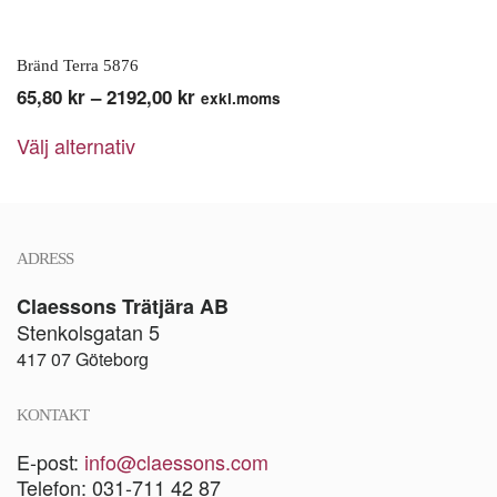
Bränd Terra 5876
Prisintervall:
65,80
kr
–
2192,00
kr
exkl.moms
Den
65,80 kr
Välj alternativ
här
till
produkten
2192,00 kr
har
flera
varianter.
ADRESS
De
olika
Claessons Trätjära AB
alternativen
Stenkolsgatan 5
kan
417 07 Göteborg
väljas
på
KONTAKT
produktsidan
E-post:
info@claessons.com
Telefon: 031-711 42 87