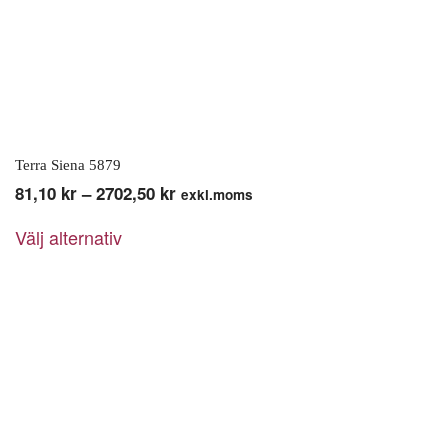
Terra Siena 5879
Prisintervall:
81,10
kr
–
2702,50
kr
exkl.moms
Den
81,10 kr
Välj alternativ
här
till
produkten
2702,50 kr
har
flera
varianter.
De
olika
alternativen
kan
väljas