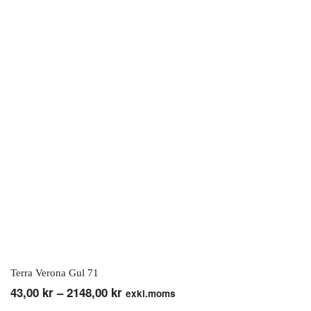
De
olika
alternativen
kan
väljas
på
produktsidan
Terra Verona Gul 71
Prisintervall:
43,00
kr
–
2148,00
kr
exkl.moms
Den
43,00 kr