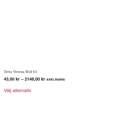
på
produktsidan
Terra Verona Röd 61
Prisintervall:
43,00
kr
–
2148,00
kr
exkl.moms
Den
43,00 kr
Välj alternativ
här
till
produkten
2148,00 kr
har
flera
varianter.