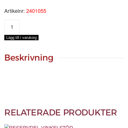
Artikelnr:
2401055
RESERVDEL
IR-
MODUL
Lägg till i varukorg
COBRA
EU
mängd
Beskrivning
RELATERADE PRODUKTER