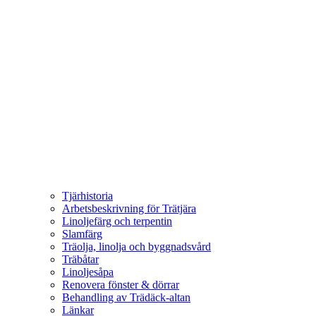
Tjärhistoria
Arbetsbeskrivning för Trätjära
Linoljefärg och terpentin
Slamfärg
Träolja, linolja och byggnadsvård
Träbåtar
Linoljesåpa
Renovera fönster & dörrar
Behandling av Trädäck-altan
Länkar