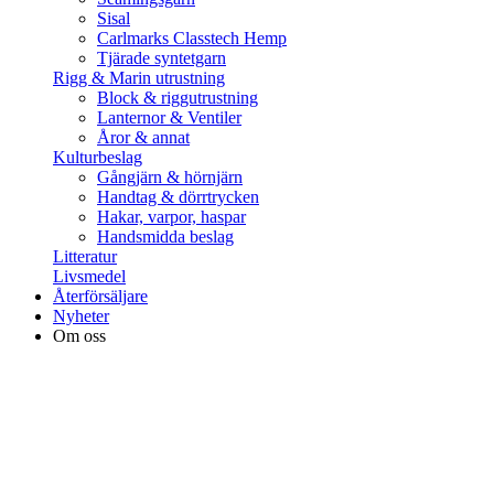
Sisal
Carlmarks Classtech Hemp
Tjärade syntetgarn
Rigg & Marin utrustning
Block & riggutrustning
Lanternor & Ventiler
Åror & annat
Kulturbeslag
Gångjärn & hörnjärn
Handtag & dörrtrycken
Hakar, varpor, haspar
Handsmidda beslag
Litteratur
Livsmedel
Återförsäljare
Nyheter
Om oss