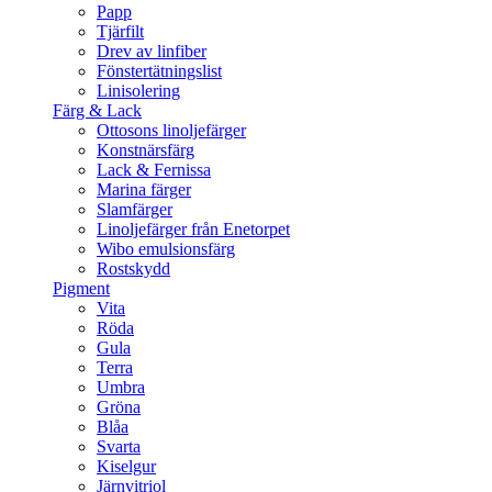
Papp
Tjärfilt
Drev av linfiber
Fönstertätningslist
Linisolering
Färg & Lack
Ottosons linoljefärger
Konstnärsfärg
Lack & Fernissa
Marina färger
Slamfärger
Linoljefärger från Enetorpet
Wibo emulsionsfärg
Rostskydd
Pigment
Vita
Röda
Gula
Terra
Umbra
Gröna
Blåa
Svarta
Kiselgur
Järnvitriol