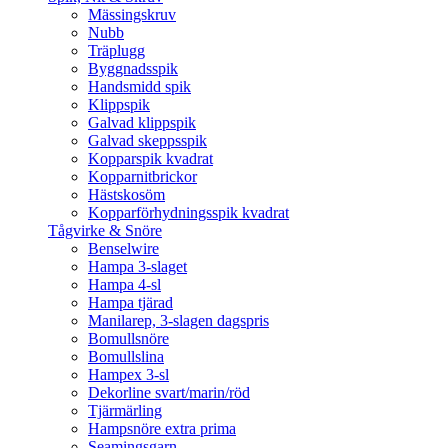
Mässingskruv
Nubb
Träplugg
Byggnadsspik
Handsmidd spik
Klippspik
Galvad klippspik
Galvad skeppsspik
Kopparspik kvadrat
Kopparnitbrickor
Hästskosöm
Kopparförhydningsspik kvadrat
Tågvirke & Snöre
Benselwire
Hampa 3-slaget
Hampa 4-sl
Hampa tjärad
Manilarep, 3-slagen dagspris
Bomullsnöre
Bomullslina
Hampex 3-sl
Dekorline svart/marin/röd
Tjärmärling
Hampsnöre extra prima
Seamingsgarn