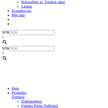
Behandling av Trädäck-altan
Länkar
Kontakta oss
Min sida
SÖK
×
SÖK
×
Hem
Produkter
Trätjäror
Dalbrändtjära
Fintjära Prima Dalbränd