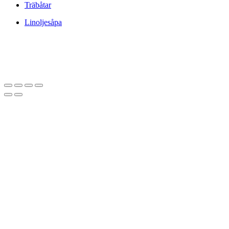
Träbåtar
Linoljesåpa