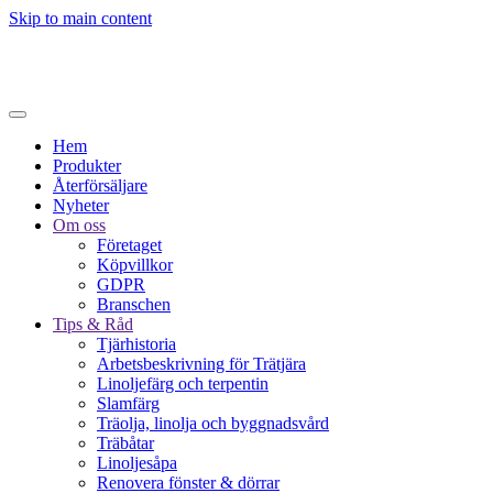
Skip to main content
Hem
Produkter
Återförsäljare
Nyheter
Om oss
Företaget
Köpvillkor
GDPR
Branschen
Tips & Råd
Tjärhistoria
Arbetsbeskrivning för Trätjära
Linoljefärg och terpentin
Slamfärg
Träolja, linolja och byggnadsvård
Träbåtar
Linoljesåpa
Renovera fönster & dörrar