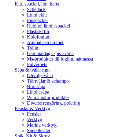
Kitt, spackel, lim, harts
Schellack
Linoljekitt
Finspackel
Rubinol linoljespackel
Plastiskt trä
Kolofonium
Animaliska limmer
Trälim
Gammaldags spis-svärta
Ms-produkter till foglim, nåtmassa
Pulverbets
Såpa & tvålar mm
Olivoljetvålar
Tjärtvålar & schampo
Brunsåpa
Linoljesåpa
Wilma naturprodukter
Diverse rengöring, polering
Penslar & Verktyg
Penslar
Verktyg
Marina verktyg
Speedheater
Spik, Nit & Skruv