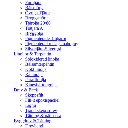
Furutjära
Båtsmörja
Övriga Tjäror
Bryggsmörja
Tjärolja 20/80
Trätjära A
Bryggolja
Pigmenterade Trätjäror
Pigmenterad roslagsmahogny
Silvertjära-Silvergrå
Linoljor & Terpentin
Soloxiderad linolja
Balsamterpentin
Kokt linolja
Rå linolja
Paraffinolja
Kinesisk tungolja
Drev & Beck
Skeppsfilt
Fill-it epoxispackel
Lignu
Tjärat skeppsdrev
Tätning & nåtmassa
Byggdrev & Tätning
Drevband