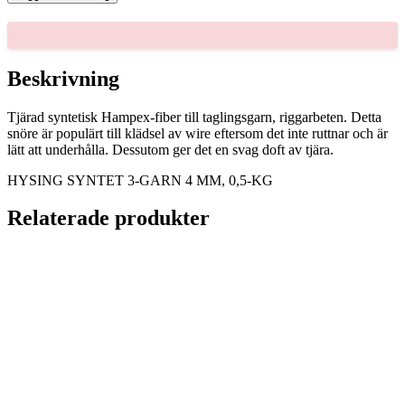
3-
GARN
4
MM,
0,5-
Beskrivning
KG
mängd
Tjärad syntetisk Hampex-fiber till taglingsgarn, riggarbeten. Detta
snöre är populärt till klädsel av wire eftersom det inte ruttnar och är
lätt att underhålla. Dessutom ger det en svag doft av tjära.
HYSING SYNTET 3-GARN 4 MM, 0,5-KG
Relaterade produkter