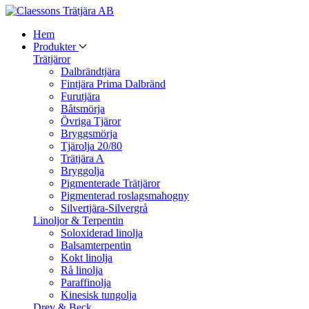
Hem
Produkter
Trätjäror
Dalbrändtjära
Fintjära Prima Dalbränd
Furutjära
Båtsmörja
Övriga Tjäror
Bryggsmörja
Tjärolja 20/80
Trätjära A
Bryggolja
Pigmenterade Trätjäror
Pigmenterad roslagsmahogny
Silvertjära-Silvergrå
Linoljor & Terpentin
Soloxiderad linolja
Balsamterpentin
Kokt linolja
Rå linolja
Paraffinolja
Kinesisk tungolja
Drev & Beck