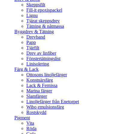
Skeppsfilt
Fill-it epoxispackel
Lignu
Tjärat skeppsdrev
Tätning & nåtmassa
Byggdrev & Tätning
Drevband
Papp
Tjärfilt
Drev av linfiber
Fönstertätningslist
Linisolering
Färg & Lack
Ottosons linoljefärger
Konstnärsfärg
Lack & Fernissa
Marina färger
Slamfärger
Linoljefärger från Enetorpet
Wibo emulsionsfärg
Rostskydd
Pigment
Vita
Röda
Gula