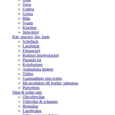
Terra
Umbra
Gröna
Blåa
Svarta
Kiselgur
Järnvitriol
Kitt, spackel, lim, harts
Schellack
Linoljekitt
Finspackel
Rubinol linoljespackel
Plastiskt trä
Kolofonium
Animaliska limmer
Trälim
Gammaldags spis-svärta
Ms-produkter till foglim, nåtmassa
Pulverbets
Såpa & tvålar mm
Olivoljetvålar
Tjärtvålar & schampo
Brunsåpa
Linoljesåpa