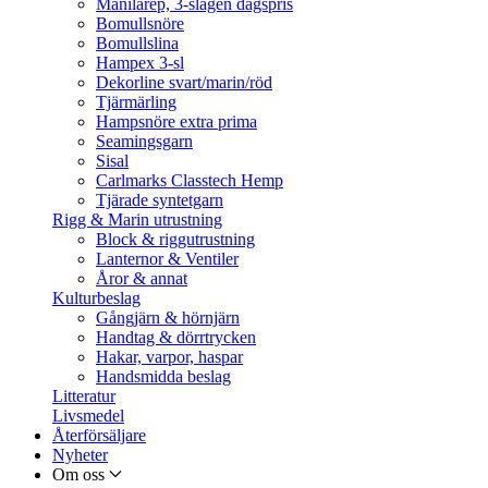
Manilarep, 3-slagen dagspris
Bomullsnöre
Bomullslina
Hampex 3-sl
Dekorline svart/marin/röd
Tjärmärling
Hampsnöre extra prima
Seamingsgarn
Sisal
Carlmarks Classtech Hemp
Tjärade syntetgarn
Rigg & Marin utrustning
Block & riggutrustning
Lanternor & Ventiler
Åror & annat
Kulturbeslag
Gångjärn & hörnjärn
Handtag & dörrtrycken
Hakar, varpor, haspar
Handsmidda beslag
Litteratur
Livsmedel
Återförsäljare
Nyheter
Om oss