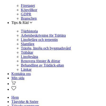
Företaget
Köpvillkor
GDPR
Branschen
Tips & Råd
Tjärhistoria
Arbetsbeskrivning för Trätjära
Linoljefärg och terpentin
Slamfärg
Träolja, linolja och byggnadsvård
Träbåtar
Linoljesåpa
Renovera fönster & dörrar
Behandling av Trädäck-altan
Länkar
Kontakta oss
Min sida
Hem
Tågvirke & Snöre
Tjärade syntetgarn