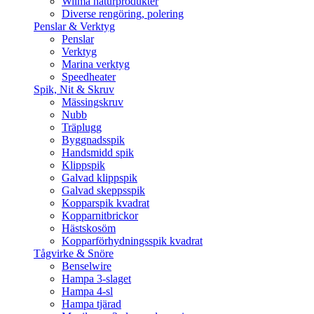
Wilma naturprodukter
Diverse rengöring, polering
Penslar & Verktyg
Penslar
Verktyg
Marina verktyg
Speedheater
Spik, Nit & Skruv
Mässingskruv
Nubb
Träplugg
Byggnadsspik
Handsmidd spik
Klippspik
Galvad klippspik
Galvad skeppsspik
Kopparspik kvadrat
Kopparnitbrickor
Hästskosöm
Kopparförhydningsspik kvadrat
Tågvirke & Snöre
Benselwire
Hampa 3-slaget
Hampa 4-sl
Hampa tjärad