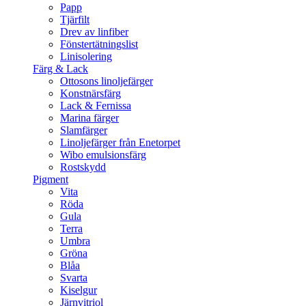
Papp
Tjärfilt
Drev av linfiber
Fönstertätningslist
Linisolering
Färg & Lack
Ottosons linoljefärger
Konstnärsfärg
Lack & Fernissa
Marina färger
Slamfärger
Linoljefärger från Enetorpet
Wibo emulsionsfärg
Rostskydd
Pigment
Vita
Röda
Gula
Terra
Umbra
Gröna
Blåa
Svarta
Kiselgur
Järnvitriol