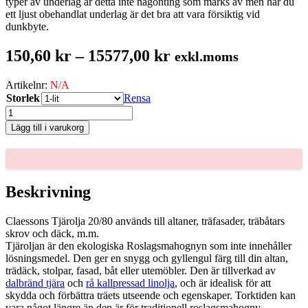
typer av underlag är detta inte någonting som märks av men har du
ett ljust obehandlat underlag är det bra att vara försiktig vid
dunkbyte.
Prisintervall:
150,60
kr
–
15577,00
kr
exkl.moms
150,60 kr
Artikelnr:
N/A
till
Storlek
Rensa
15577,00 kr
Tjärolja
20/80
Lägg till i varukorg
mängd
Beskrivning
Claessons Tjärolja 20/80 används till altaner, träfasader, träbåtars
skrov och däck, m.m.
Tjäroljan är den ekologiska Roslagsmahognyn som inte innehåller
lösningsmedel. Den ger en snygg och gyllengul färg till din altan,
trädäck, stolpar, fasad, båt eller utemöbler. Den är tillverkad av
dalbränd tjära
och
rå kallpressad linolja
, och är idealisk för att
skydda och förbättra träets utseende och egenskaper. Torktiden kan
vara något längre än den är för traditionell roslagsmahogny.