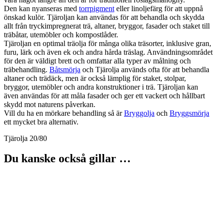
Den kan nyanseras med
torrpigment
eller linoljefärg för att uppnå
önskad kulör. Tjäroljan kan användas för att behandla och skydda
allt från tryckimpregnerat trä, altaner, bryggor, fasader och staket till
träbåtar, utemöbler och kompostlåder.
Tjäroljan en optimal träolja för många olika träsorter, inklusive gran,
furu, lärk och även ek och andra hårda träslag. Användningsområdet
för den är väldigt brett och omfattar alla typer av målning och
träbehandling.
Båtsmörja
och Tjärolja används ofta för att behandla
altaner och trädäck, men är också lämplig för staket, stolpar,
bryggor, utemöbler och andra konstruktioner i trä. Tjäroljan kan
även användas för att måla fasader och ger ett vackert och hållbart
skydd mot naturens påverkan.
Vill du ha en mörkare behandling så är
Bryggolja
och
Bryggsmörja
ett mycket bra alternativ.
Tjärolja 20/80
Du kanske också gillar …