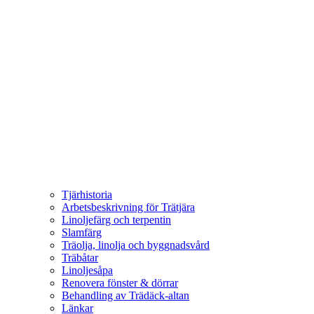
Tjärhistoria
Arbetsbeskrivning för Trätjära
Linoljefärg och terpentin
Slamfärg
Träolja, linolja och byggnadsvård
Träbåtar
Linoljesåpa
Renovera fönster & dörrar
Behandling av Trädäck-altan
Länkar