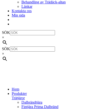
Behandling av Trädäck-altan
Länkar
Kontakta oss
Min sida
SÖK
×
SÖK
×
Hem
Produkter
Trätjäror
Dalbrändtjära
Fintjära Prima Dalbränd