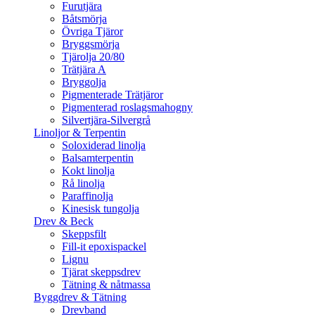
Furutjära
Båtsmörja
Övriga Tjäror
Bryggsmörja
Tjärolja 20/80
Trätjära A
Bryggolja
Pigmenterade Trätjäror
Pigmenterad roslagsmahogny
Silvertjära-Silvergrå
Linoljor & Terpentin
Soloxiderad linolja
Balsamterpentin
Kokt linolja
Rå linolja
Paraffinolja
Kinesisk tungolja
Drev & Beck
Skeppsfilt
Fill-it epoxispackel
Lignu
Tjärat skeppsdrev
Tätning & nåtmassa
Byggdrev & Tätning
Drevband