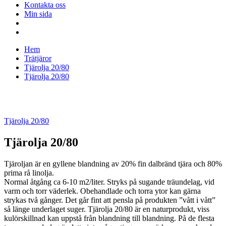
Kontakta oss
Min sida
Hem
Trätjäror
Tjärolja 20/80
Tjärolja 20/80
Tjärolja 20/80
Tjärolja 20/80
Tjäroljan är en gyllene blandning av 20% fin dalbränd tjära och 80%
prima rå linolja.
Normal åtgång ca 6-10 m2/liter. Stryks på sugande träundelag, vid
varm och torr väderlek. Obehandlade och torra ytor kan gärna
strykas två gånger. Det går fint att pensla på produkten ”vått i vått”
så länge underlaget suger. Tjärolja 20/80 är en naturprodukt, viss
kulörskillnad kan uppstå från blandning till blandning. På de flesta