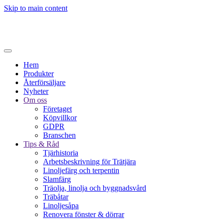
Skip to main content
Hem
Produkter
Återförsäljare
Nyheter
Om oss
Företaget
Köpvillkor
GDPR
Branschen
Tips & Råd
Tjärhistoria
Arbetsbeskrivning för Trätjära
Linoljefärg och terpentin
Slamfärg
Träolja, linolja och byggnadsvård
Träbåtar
Linoljesåpa
Renovera fönster & dörrar