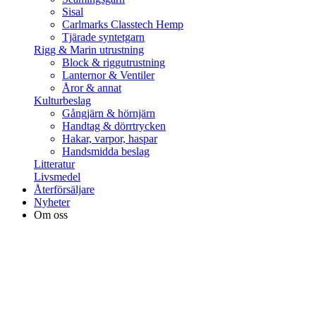
Sisal
Carlmarks Classtech Hemp
Tjärade syntetgarn
Rigg & Marin utrustning
Block & riggutrustning
Lanternor & Ventiler
Åror & annat
Kulturbeslag
Gångjärn & hörnjärn
Handtag & dörrtrycken
Hakar, varpor, haspar
Handsmidda beslag
Litteratur
Livsmedel
Återförsäljare
Nyheter
Om oss