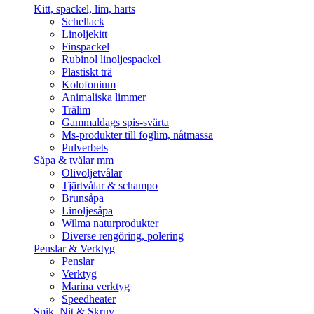
Kitt, spackel, lim, harts
Schellack
Linoljekitt
Finspackel
Rubinol linoljespackel
Plastiskt trä
Kolofonium
Animaliska limmer
Trälim
Gammaldags spis-svärta
Ms-produkter till foglim, nåtmassa
Pulverbets
Såpa & tvålar mm
Olivoljetvålar
Tjärtvålar & schampo
Brunsåpa
Linoljesåpa
Wilma naturprodukter
Diverse rengöring, polering
Penslar & Verktyg
Penslar
Verktyg
Marina verktyg
Speedheater
Spik, Nit & Skruv