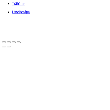
Träbåtar
Linoljesåpa