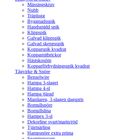
Mässingskruv
Nubb
Träplugg
Byggnadsspik
Handsmidd spik
Klippspik
Galvad klippspik
Galvad skeppsspik
Kopparspik kvadrat
Kopparnitbrickor
Hästskosöm
Kopparförhydningsspik kvadrat
Tågvirke & Snöre
Benselwire
Hampa 3-slaget
Hampa 4-sl
Hampa tjärad
Manilarep, 3-slagen dagspris
Bomullsnöre
Bomullslina
Hampex 3-sl
Dekorline svart/marin/röd
Tjärmärling
Hampsnöre extra prima
Seamingsgarn