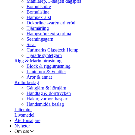
Manilarep, 3-slagen dagspris
Bomullsnöre
Bomullslina
Hampex 3-sl
Dekorline svart/marin/röd
Tjärmärling
Hampsnöre extra prima
Seamingsgarn
Sisal
Carlmarks Classtech Hemp
Tjärade syntetgarn
Rigg & Marin utrustning
Block & riggutrustning
Lanternor & Ventiler
Åror & annat
Kulturbeslag
Gångjärn & hörnjärn
Handtag & dörrtrycken
Hakar, varpor, haspar
Handsmidda beslag
Litteratur
Livsmedel
Återförsäljare
Nyheter
Om oss