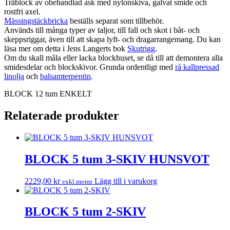
Träblock av obehandlad ask med nylonskiva, galvat smide och
rostfri axel.
Mässingstäckbricka
beställs separat som tillbehör.
Används till många typer av taljor, till fall och skot i båt- och
skeppsriggar, även till att skapa lyft- och dragarrangemang. Du kan
läsa mer om detta i Jens Langerts bok
Skutrigg
.
Om du skall måla eller lacka blockhuset, se då till att demontera alla
smidesdelar och blockskivor. Grunda ordentligt med
rå kallpressad
linolja
och
balsamterpentin
.
BLOCK 12 tum ENKELT
Relaterade produkter
BLOCK 5 tum 3-SKIV HUNSVOT
2229,00
kr
Lägg till i varukorg
exkl.moms
BLOCK 5 tum 2-SKIV