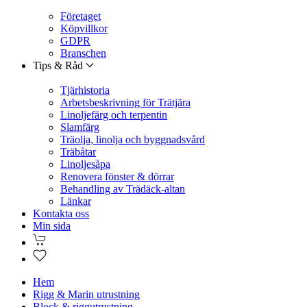
Företaget
Köpvillkor
GDPR
Branschen
Tips & Råd
Tjärhistoria
Arbetsbeskrivning för Trätjära
Linoljefärg och terpentin
Slamfärg
Träolja, linolja och byggnadsvård
Träbåtar
Linoljesåpa
Renovera fönster & dörrar
Behandling av Trädäck-altan
Länkar
Kontakta oss
Min sida
Hem
Rigg & Marin utrustning
Block & riggutrustning