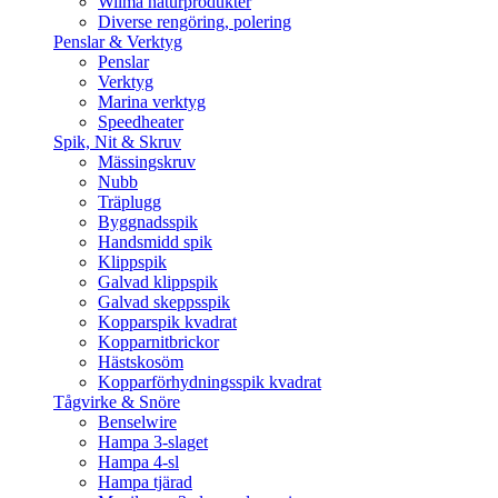
Wilma naturprodukter
Diverse rengöring, polering
Penslar & Verktyg
Penslar
Verktyg
Marina verktyg
Speedheater
Spik, Nit & Skruv
Mässingskruv
Nubb
Träplugg
Byggnadsspik
Handsmidd spik
Klippspik
Galvad klippspik
Galvad skeppsspik
Kopparspik kvadrat
Kopparnitbrickor
Hästskosöm
Kopparförhydningsspik kvadrat
Tågvirke & Snöre
Benselwire
Hampa 3-slaget
Hampa 4-sl
Hampa tjärad