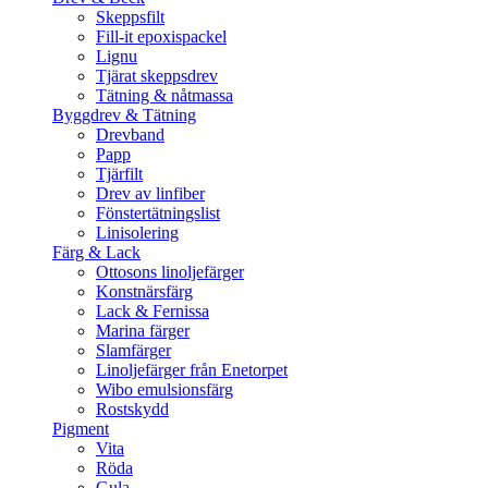
Skeppsfilt
Fill-it epoxispackel
Lignu
Tjärat skeppsdrev
Tätning & nåtmassa
Byggdrev & Tätning
Drevband
Papp
Tjärfilt
Drev av linfiber
Fönstertätningslist
Linisolering
Färg & Lack
Ottosons linoljefärger
Konstnärsfärg
Lack & Fernissa
Marina färger
Slamfärger
Linoljefärger från Enetorpet
Wibo emulsionsfärg
Rostskydd
Pigment
Vita
Röda
Gula