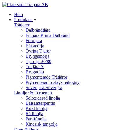
Hem
Produkter
Trätjäror
Dalbrändtjära
Fintjära Prima Dalbränd
Furutjära
Båtsmörja
Övriga Tjäror
Bryggsmörja
Tjärolja 20/80
Trätjära A
Bryggolja
Pigmenterade Trätjäror
Pigmenterad roslagsmahogny
Silvertjära-Silvergrå
Linoljor & Terpentin
Soloxiderad linolja
Balsamterpentin
Kokt linolja
Rå linolja
Paraffinolja
Kinesisk tungolja
Drev & Beck