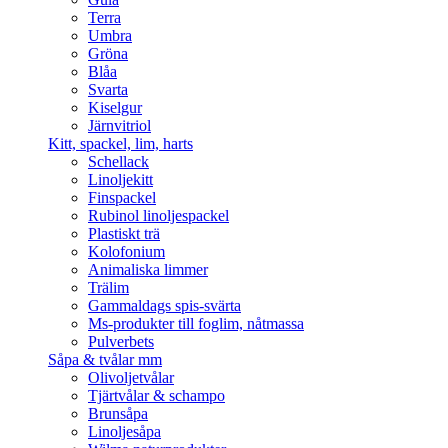
Terra
Umbra
Gröna
Blåa
Svarta
Kiselgur
Järnvitriol
Kitt, spackel, lim, harts
Schellack
Linoljekitt
Finspackel
Rubinol linoljespackel
Plastiskt trä
Kolofonium
Animaliska limmer
Trälim
Gammaldags spis-svärta
Ms-produkter till foglim, nåtmassa
Pulverbets
Såpa & tvålar mm
Olivoljetvålar
Tjärtvålar & schampo
Brunsåpa
Linoljesåpa