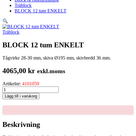
Träblock
BLOCK 12 tum ENKELT
Träblock
BLOCK 12 tum ENKELT
Tågvirke 28-30 mm, skiva Ø195 mm, skivbredd 36 mm.
4065,00
kr
exkl.moms
Artikelnr:
4101059
BLOCK
12
Lägg till i varukorg
tum
ENKELT
mängd
Beskrivning