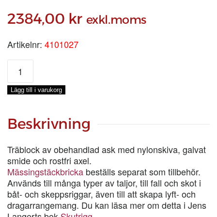
2384,00
kr
exkl.moms
Artikelnr:
4101027
BLOCK
6
tum
Lägg till i varukorg
3-
SKIV
mängd
Beskrivning
Träblock av obehandlad ask med nylonskiva, galvat
smide och rostfri axel.
Mässingstäckbricka
beställs separat som tillbehör.
Används till många typer av taljor, till fall och skot i
båt- och skeppsriggar, även till att skapa lyft- och
dragarrangemang. Du kan läsa mer om detta i Jens
Langerts bok
Skutrigg
.