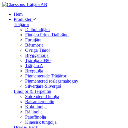
Hem
Produkter
Trätjäror
Dalbrändtjära
Fintjära Prima Dalbränd
Furutjära
Båtsmörja
Övriga Tjäror
Bryggsmörja
Tjärolja 20/80
Trätjära A
Bryggolja
Pigmenterade Trätjäror
Pigmenterad roslagsmahogny
Silvertjära-Silvergrå
Linoljor & Terpentin
Soloxiderad linolja
Balsamterpentin
Kokt linolja
Rå linolja
Paraffinolja
Kinesisk tungolja
Drev & Beck