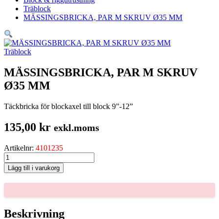
Träblock
MÄSSINGSBRICKA, PAR M SKRUV Ø35 MM
Träblock
MÄSSINGSBRICKA, PAR M SKRUV
Ø35 MM
Täckbricka för blockaxel till block 9”-12”
135,00
kr
exkl.moms
Artikelnr:
4101235
MÄSSINGSBRICKA,
PAR
Lägg till i varukorg
M
SKRUV
Ø35
MM
mängd
Beskrivning