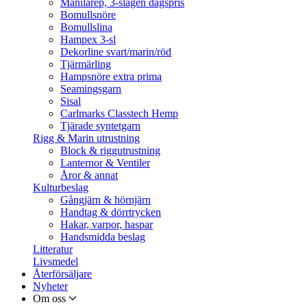
Manilarep, 3-slagen dagspris
Bomullsnöre
Bomullslina
Hampex 3-sl
Dekorline svart/marin/röd
Tjärmärling
Hampsnöre extra prima
Seamingsgarn
Sisal
Carlmarks Classtech Hemp
Tjärade syntetgarn
Rigg & Marin utrustning
Block & riggutrustning
Lanternor & Ventiler
Åror & annat
Kulturbeslag
Gångjärn & hörnjärn
Handtag & dörrtrycken
Hakar, varpor, haspar
Handsmidda beslag
Litteratur
Livsmedel
Återförsäljare
Nyheter
Om oss