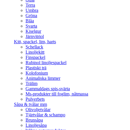
Terra
Umbra
Gröna
Blåa
Svarta
Kiselgur
Järnvitriol
Kitt, spackel, lim, harts
Schellack
Linoljekitt
Finspackel
Rubinol linoljespackel
Plastiskt trä
Kolofonium
Animaliska limmer
Trälim
Gammaldags spis-svärta
Ms-produkter till foglim, nåtmassa
Pulverbets
Såpa & tvålar mm
Olivoljetvålar
Tjärtvålar & schampo
Brunsåpa
Linoljesåpa