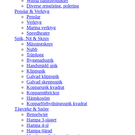
Wilma naturprodukter
Diverse rengöring, polering
Penslar & Verktyg
Penslar
Verktyg
Marina verktyg
Speedheater
Spik, Nit & Skruv
Mässingskruv
Nubb
Träplugg
Byggnadsspik
Handsmidd spik
Klippspik
Galvad klippspik
Galvad skeppsspik
Kopparspik kvadrat
Kopparnitbrickor
Hästskosöm
Kopparförhydningsspik kvadrat
Tågvirke & Snöre
Benselwire
Hampa 3-slaget
Hampa 4-sl
Hampa tjärad