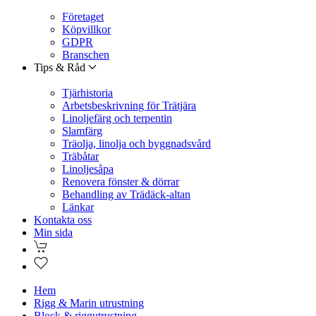
Företaget
Köpvillkor
GDPR
Branschen
Tips & Råd
Tjärhistoria
Arbetsbeskrivning för Trätjära
Linoljefärg och terpentin
Slamfärg
Träolja, linolja och byggnadsvård
Träbåtar
Linoljesåpa
Renovera fönster & dörrar
Behandling av Trädäck-altan
Länkar
Kontakta oss
Min sida
Hem
Rigg & Marin utrustning
Block & riggutrustning