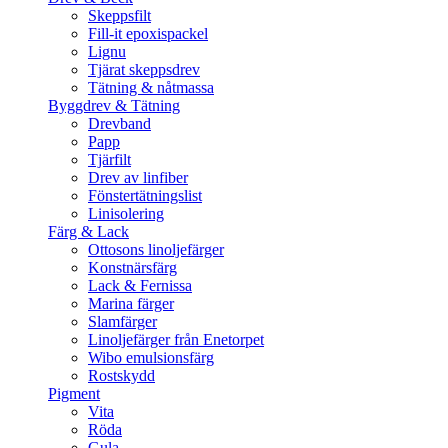
Skeppsfilt
Fill-it epoxispackel
Lignu
Tjärat skeppsdrev
Tätning & nåtmassa
Byggdrev & Tätning
Drevband
Papp
Tjärfilt
Drev av linfiber
Fönstertätningslist
Linisolering
Färg & Lack
Ottosons linoljefärger
Konstnärsfärg
Lack & Fernissa
Marina färger
Slamfärger
Linoljefärger från Enetorpet
Wibo emulsionsfärg
Rostskydd
Pigment
Vita
Röda
Gula