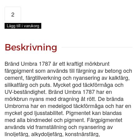
BRÄND
UMBRA
1787,
Lägg till i varukorg
LÖSVIKT
mängd
Beskrivning
Bränd Umbra 1787 är ett kraftigt mörkbrunt
färgpigment som används till färgning av betong och
cement, färgtillverkning och nyansering av kalkfärg,
silikatfärg och puts. Mycket god täckförmåga och
UV-beständighet. Bränd Umbra 1787 har en
mörkbrun nyans med dragning åt rött. De brända
Umbrorna har en medelgod täckförmåga och har en
mycket god ljusstabilitet. Pigmentet kan blandas
med alla bindmedel och pigment. Färgpigmentet
används vid framställning och nyansering av
linoljefärg, alkydoljefärg, konstnärsfärg,